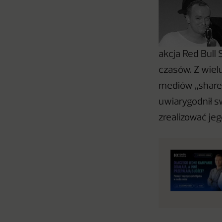
akcja Red Bull
czasów. Z wiel
mediów „shared
uwiarygodnił s
zrealizować jeg