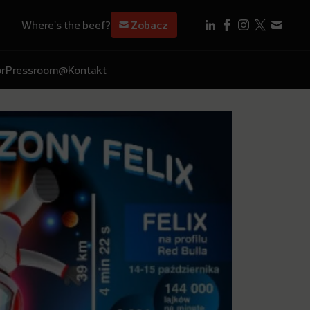
Where's the beef?
Zobacz
r
Pressroom
@Kontakt