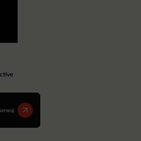
active
serwuj