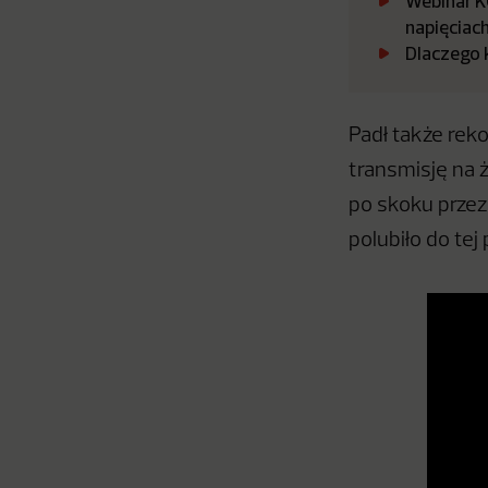
Webinar K
napięciac
Dlaczego 
Padł także rek
transmisję na ż
po skoku przez
polubiło do tej