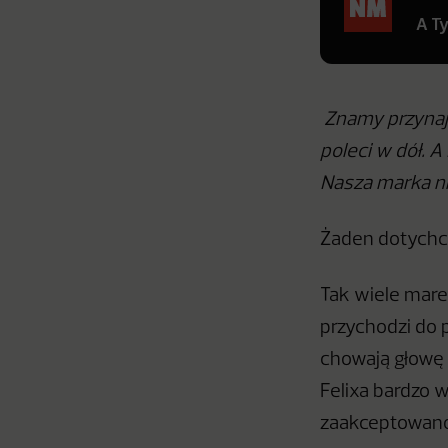
A T
Znamy przynajm
poleci w dół. A
Nasza marka ni
Żaden dotychcz
Tak wiele mare
przychodzi do 
chowają głowę 
Felixa bardzo w
zaakceptowano