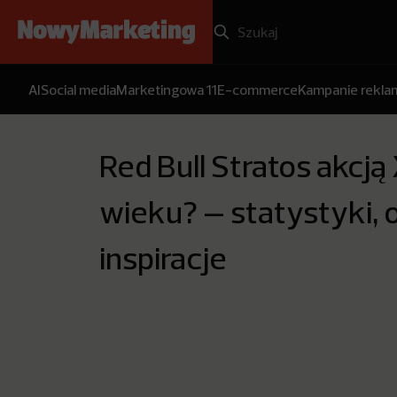
AI
Social media
Marketingowa 11
E-commerce
Kampanie rekl
Red Bull Stratos akcją
wieku? – statystyki, 
inspiracje