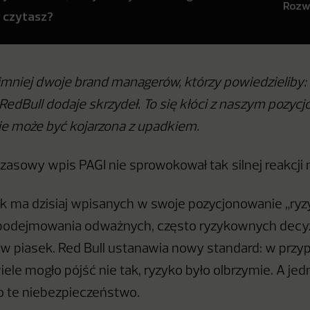
Rozwi
y czytasz?
niej dwoje brand managerów, którzy powiedzieliby: 
 RedBull dodaje skrzydeł. To się kłóci z naszym pozy
e może być kojarzona z upadkiem.
asowy wpis PAGI nie sprowokował tak silnej reakcji 
k ma dzisiaj wpisanych w swoje pozycjonowanie „ryzy
podejmowania odważnych, często ryzykownych decyzj
w piasek. Red Bull ustanawia nowy standard: w prz
iele mogło pójść nie tak, ryzyko było olbrzymie. A je
 te niebezpieczeństwo.