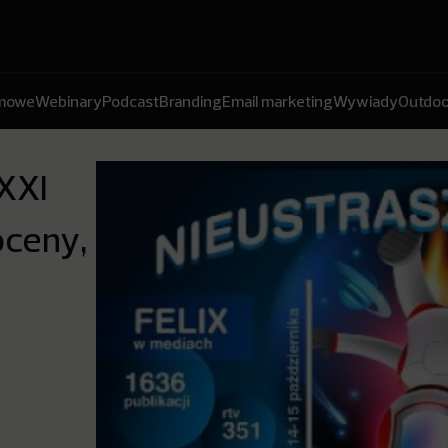
amowe
Webinary
Podcast
Branding
Email marketing
Wywiady
Outdoo
 XXI
oceny,