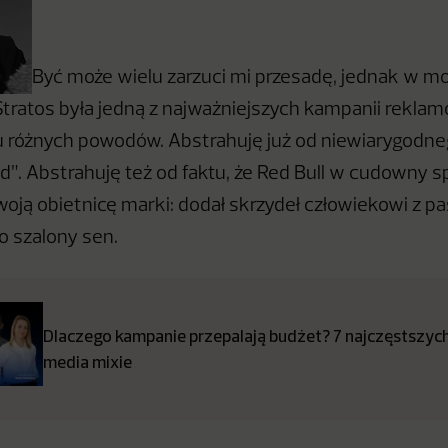
Być może wielu zarzuci mi przesadę, jednak w m
 Stratos była jedną z najważniejszych kampanii rekl
u różnych powodów. Abstrahuję już od niewiarygodne
”. Abstrahuję też od faktu, że Red Bull w cudowny 
woją obietnicę marki: dodał skrzydeł człowiekowi z pa
o szalony sen.
Dlaczego kampanie przepalają budżet? 7 najczęstszyc
media mixie