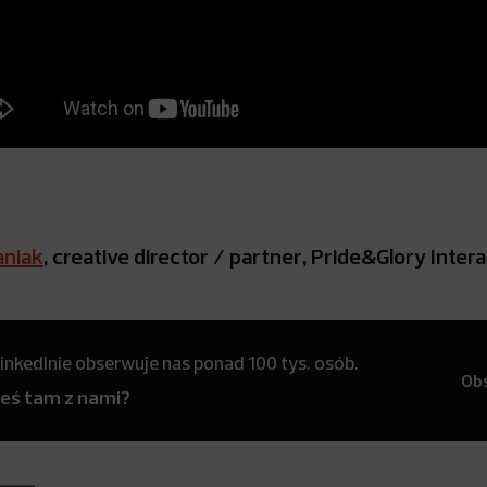
aniak
, creative director / partner, Pride&Glory Inter
inkedInie obserwuje nas ponad 100 tys. osób.
Ob
teś tam z nami?