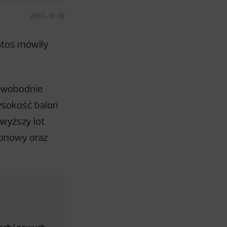
2012-10-19
ratos mówiły
 swobodnie
ysokość balon
jwyższy lot
onowy oraz