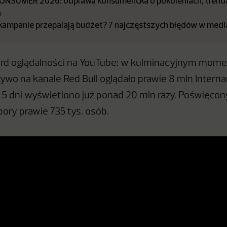
ONSUMER 2026: odprawa konsumencka o pokoleniach, trenda
h
kampanie przepalają budżet? 7 najczęstszych błędów w medi
ord oglądalności na YouTube: w kulminacyjnym mome
ywo na kanale Red Bull oglądało prawie 8 mln Interna
 5 dni wyświetlono już ponad 20 mln razy. Poświęcon
 pory prawie 735 tys. osób.