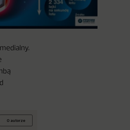
 medialny.
e
ombą
d
O autorze