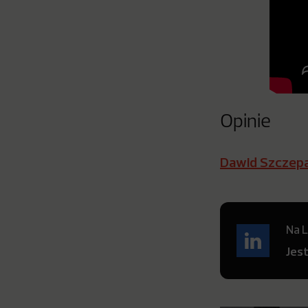
Opinie
Dawid Szczep
Na L
Jes