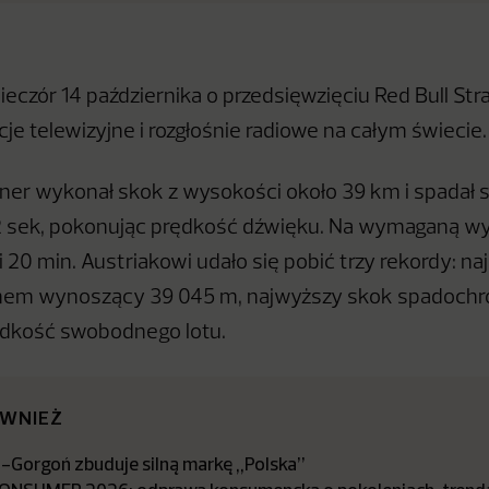
ieczór 14 października o przedsięwzięciu Red Bull St
je telewizyjne i rozgłośnie radiowe na całym świecie.
ner wykonał skok z wysokości około 39 km i spadał
22 sek, pokonując prędkość dźwięku. Na wymaganą w
 i 20 min. Austriakowi udało się pobić trzy rekordy: na
nem wynoszący 39 045 m, najwyższy skok spadochr
ędkość swobodnego lotu.
ÓWNIEŻ
z-Gorgoń zbuduje silną markę „Polska”