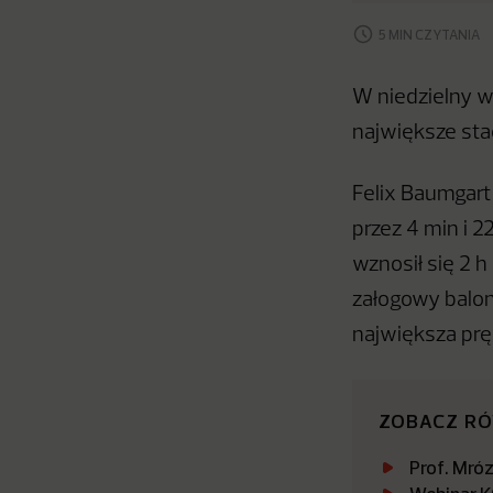
5 MIN CZYTANIA
W niedzielny w
największe stac
Felix Baumgart
przez 4 min i 
wznosił się 2 h
załogowy balo
największa pr
ZOBACZ R
Prof. Mró