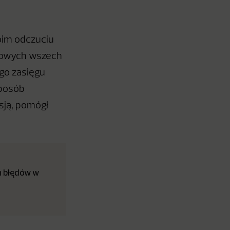
oim odczuciu
amowych wszech
go zasięgu
sposób
sją, pomógł
h błędów w