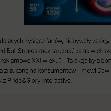
ądających, tysiące fanów, niebywały zasięg
ed Bull Stratos można uznać za największ
reklamowe XXI wieku? - Ta akcja była b
ą zrzuconą na konsumentów - mówi Dawi
 z Pride&Glory Interactive.