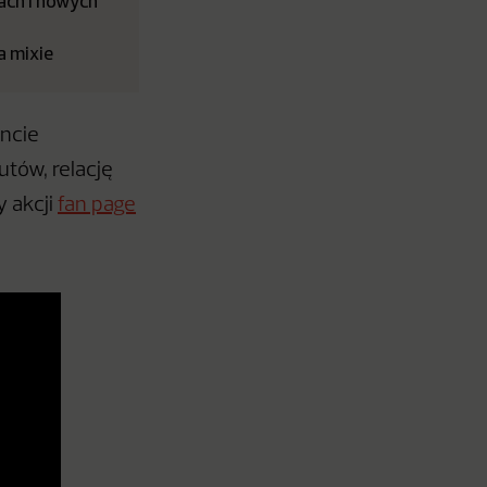
ch i nowych
a mixie
ncie
utów, relację
y akcji
fan page