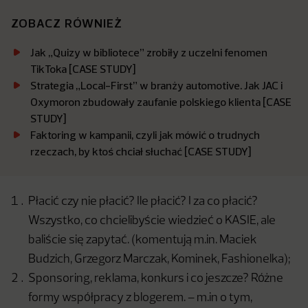
ZOBACZ RÓWNIEŻ
Jak „Quizy w bibliotece” zrobiły z uczelni fenomen
TikToka [CASE STUDY]
Strategia „Local-First” w branży automotive. Jak JAC i
Oxymoron zbudowały zaufanie polskiego klienta [CASE
STUDY]
Faktoring w kampanii, czyli jak mówić o trudnych
rzeczach, by ktoś chciał słuchać [CASE STUDY]
Płacić czy nie płacić? Ile płacić? I za co płacić?
Wszystko, co chcielibyście wiedzieć o KASIE, ale
baliście się zapytać. (komentują m.in. Maciek
Budzich, Grzegorz Marczak, Kominek, Fashionelka);
Sponsoring, reklama, konkurs i co jeszcze? Różne
formy współpracy z blogerem. – m.in o tym,