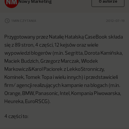
Nowy Marketing
O autorze
1 MIN CZYTANIA
2012-07-19
Przygotowany przez Natalię Hatalską CaseBook składa
się z 89 stron, 4 części, 12 kejsów oraz wiele
wypowiedzi blogerów (m.in. Segritta, Dorota Kamińska,
Maciek Budzich, Grzegorz Marczak, Włodek
Markowicz&Karol Paciorek z LekkoStronniczy,
Kominek, Tomek Topa i wielu innych) i przedstawicieli
firm/ agencji realizujących kampanie na blogach (m.in.
Orange, BMW, Panasonic, Intel, Kompania Piwowarska,
Heureka, EuroRSCG).
4 części to: