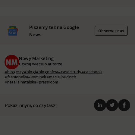
Piszemy też na Google
Obserwuj nas
News
Nowy Marketing
Czytaj więcej o autorze
#blogerzy
#blogi
#blogosfera
#case study
#casebook
#fashionelka
#kominek
#maciej budzich
#natalia hatalska
#pressroom
Pokaż innym, co czytasz: