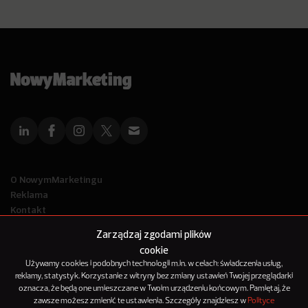
O NowymMarketingu
Reklama
Kontakt
Polityka Prywatności
Zarządzaj zgodami plików
Kanał RSS
cookie
Mapa artykułów
Używamy cookies i podobnych technologii m.in. w celach: świadczenia usług,
reklamy, statystyk. Korzystanie z witryny bez zmiany ustawień Twojej przeglądarki
oznacza, że będą one umieszczane w Twoim urządzeniu końcowym. Pamiętaj, że
© 2012-2025
zawsze możesz zmienić te ustawienia. Szczegóły znajdziesz w
Polityce