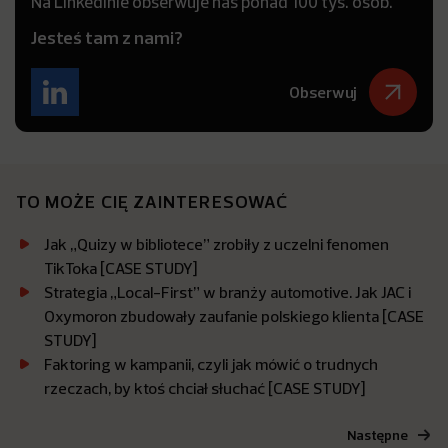
Na LinkedInie obserwuje nas ponad 100 tys. osób.
Jesteś tam z nami?
Obserwuj
TO MOŻE CIĘ ZAINTERESOWAĆ
Jak „Quizy w bibliotece” zrobiły z uczelni fenomen
TikToka [CASE STUDY]
Strategia „Local-First” w branży automotive. Jak JAC i
Oxymoron zbudowały zaufanie polskiego klienta [CASE
STUDY]
Faktoring w kampanii, czyli jak mówić o trudnych
rzeczach, by ktoś chciał słuchać [CASE STUDY]
Następne