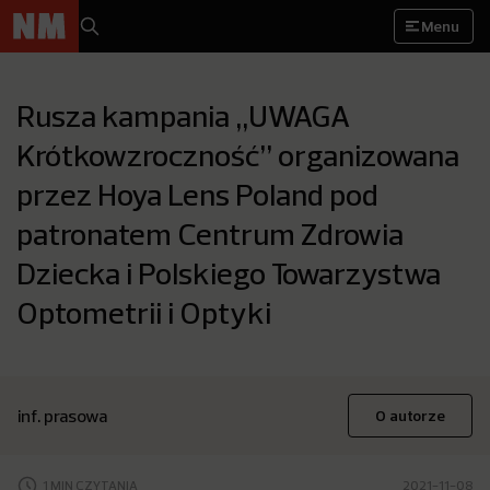
Menu
Rusza kampania „UWAGA
Krótkowzroczność” organizowana
przez Hoya Lens Poland pod
patronatem Centrum Zdrowia
Dziecka i Polskiego Towarzystwa
Optometrii i Optyki
inf. prasowa
O autorze
1 MIN CZYTANIA
2021-11-08