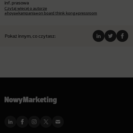
inf. prasowa
Czytaj więcej o autorze
#hoya
#kampania
#on board think kong
#pressroom
Pokaż innym, co czytasz: