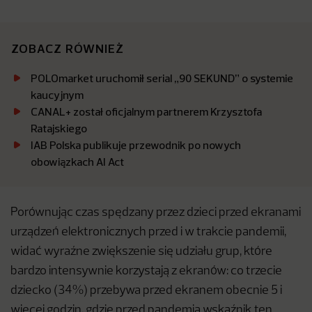
ZOBACZ RÓWNIEŻ
POLOmarket uruchomił serial „90 SEKUND” o systemie
kaucyjnym
CANAL+ został oficjalnym partnerem Krzysztofa
Ratajskiego
IAB Polska publikuje przewodnik po nowych
obowiązkach AI Act
Porównując czas spędzany przez dzieci przed ekranami
urządzeń elektronicznych przed i w trakcie pandemii,
widać wyraźne zwiększenie się udziału grup, które
bardzo intensywnie korzystają z ekranów: co trzecie
dziecko (34%) przebywa przed ekranem obecnie 5 i
więcej godzin, gdzie przed pandemią wskaźnik ten