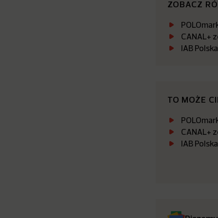
ZOBACZ R
POLOmarke
CANAL+ zo
IAB Polsk
TO MOŻE C
POLOmarke
CANAL+ zo
IAB Polsk