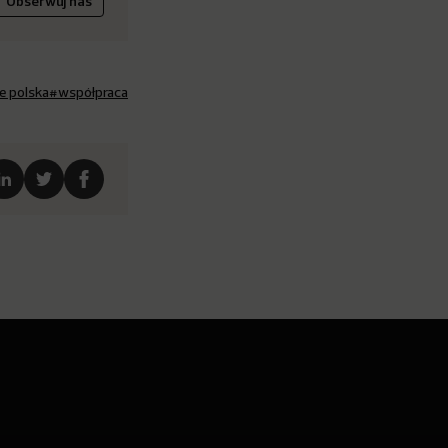
Obserwuj nas
e polska
#współpraca