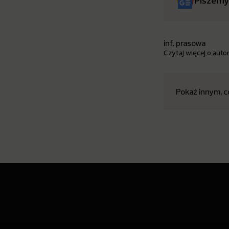
Piszemy
inf. prasowa
Czytaj więcej o auto
Pokaż innym, c