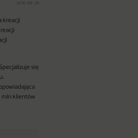
2016-08-26
 kreacji
reacji
cji
pecjalizuje się
u.
 opowiadająca
1 mln klientów