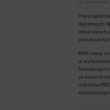
0 MIN CZYTANIA
Przez najbliższ
digitalowych. 
reklamowych pr
interaktywnych
RWE należy do 
w wytwarzaniu, 
Największymi 
za wsparcie ro
oraz firma RWE
elektroenerget