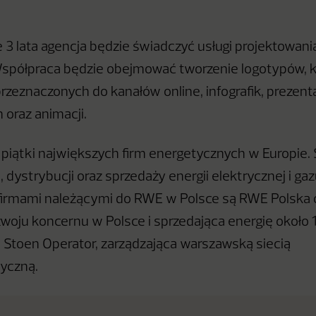
e 3 lata agencja będzie świadczyć usługi projektowania
Współpraca będzie obejmować tworzenie logotypów, k
zeznaczonych do kanałów online, infografik, prezenta
 oraz animacji.
piątki największych firm energetycznych w Europie. S
dystrybucji oraz sprzedaży energii elektrycznej i gaz
firmami należącymi do RWE w Polsce są RWE Polska
zwoju koncernu w Polsce i sprzedająca energię około 
 Stoen Operator, zarządzająca warszawską siecią
yczną.