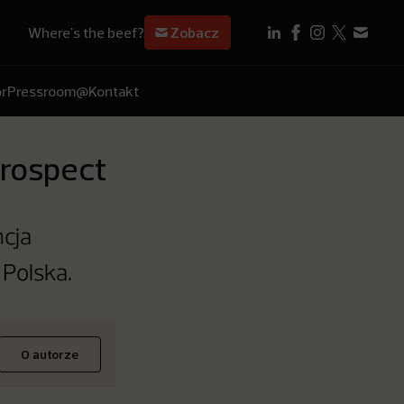
Where's the beef?
Zobacz
r
Pressroom
@Kontakt
Prospect
ncja
 Polska.
O autorze