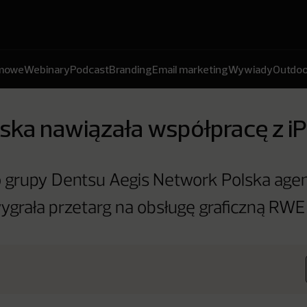
amowe
Webinary
Podcast
Branding
Email marketing
Wywiady
Outdoo
ska nawiązała współpracę z i
 grupy Dentsu Aegis Network Polska age
ygrała przetarg na obsługę graficzną RWE