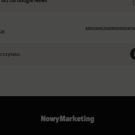
 też na Google News
#iprospect
#pressroom
#rw
rze
o czytasz: