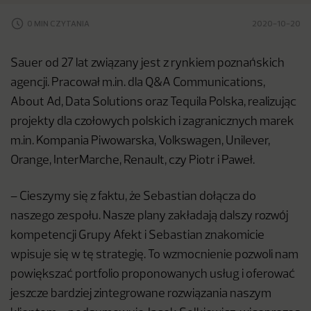
0 MIN CZYTANIA
2020-10-20
Sauer od 27 lat związany jest z rynkiem poznańskich
agencji. Pracował m.in. dla Q&A Communications,
About Ad, Data Solutions oraz Tequila Polska, realizując
projekty dla czołowych polskich i zagranicznych marek
m.in. Kompania Piwowarska, Volkswagen, Unilever,
Orange, InterMarche, Renault, czy Piotr i Paweł.
– Cieszymy się z faktu, że Sebastian dołącza do
naszego zespołu. Nasze plany zakładają dalszy rozwój
kompetencji Grupy Afekt i Sebastian znakomicie
wpisuje się w tę strategię. To wzmocnienie pozwoli nam
powiększać portfolio proponowanych usług i oferować
jeszcze bardziej zintegrowane rozwiązania naszym