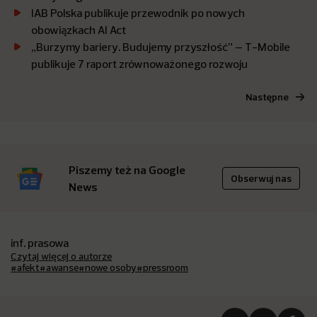
IAB Polska publikuje przewodnik po nowych
obowiązkach AI Act
„Burzymy bariery. Budujemy przyszłość” – T-Mobile
publikuje 7 raport zrównoważonego rozwoju
Następne
Piszemy też na Google
Obserwuj nas
News
inf. prasowa
Czytaj więcej o autorze
#afekt
#awanse
#nowe osoby
#pressroom