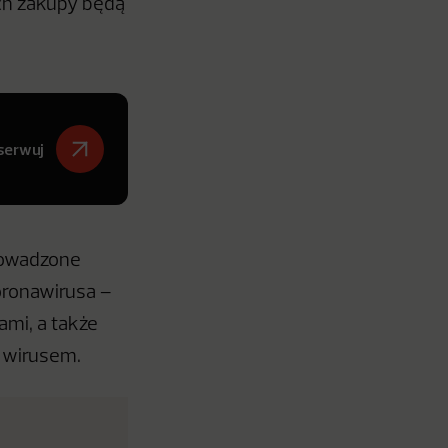
ich zakupy będą
serwuj
rowadzone
oronawirusa –
ami, a także
a wirusem.