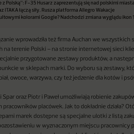
 z Polską”: F-35 Husarz zaprezentują się nad polskimi miast
az ITAKA łączą siły. Rusza platforma Allegro Wakacje
kultowymi kolorami Google? Nadchodzi zmiana wyglądu ikon 13
zanie wprowadziła też firma Auchan we wszystkich 
na terenie Polski – na stronie internetowej sieci kl
cjalnie przygotowane zestawy produktów, a następn
unkcie w sklepach marki. Do wyboru są zestawy, któ
biał, owoce, warzywa, czy też jedzenie dla kotów i ps
 Spar oraz Piotr i Paweł umożliwiają robienie zakupó
pracowników placówek. Jak to dokładnie działa? Otó
pami marek dostępne są specjalne ulotki z listą zak
i pozostawieniu w wyznaczonym miejscu pracownicy 