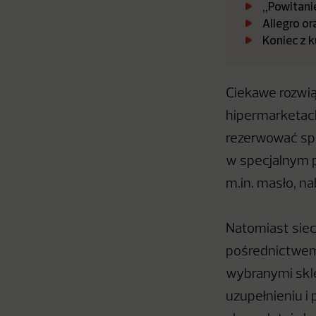
„Powitanie
Allegro or
Koniec z 
Ciekawe rozwią
hipermarketach 
rezerwować spe
w specjalnym p
m.in. masło, na
Natomiast sieci
pośrednictwem 
wybranymi skle
uzupełnieniu 