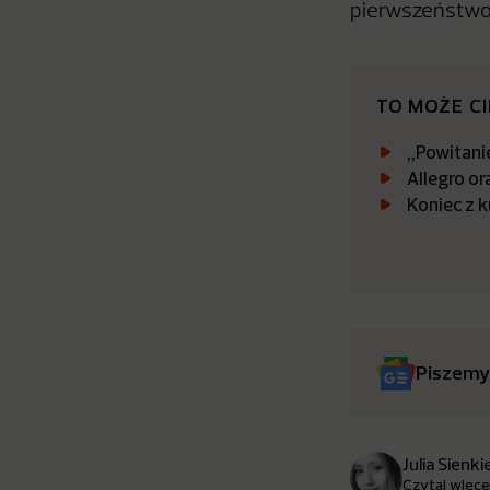
pierwszeństwo 
TO MOŻE C
„Powitanie
Allegro or
Koniec z 
Piszemy
Julia Sienk
Czytaj więce