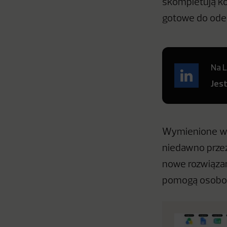
skompletują ko
gotowe do odeb
Na L
Jes
Wymienione wy
niedawno przez
nowe rozwiązan
pomogą osobom