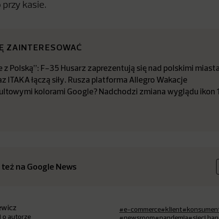
przy kasie.
IĘ ZAINTERESOWAĆ
 z Polską”: F-35 Husarz zaprezentują się nad polskimi miast
az ITAKA łączą siły. Rusza platforma Allegro Wakacje
kultowymi kolorami Google? Nadchodzi zmiana wyglądu ikon 13
 też na Google News
iewicz
#e-commerce
#klient
#konsumen
j o autorze
#newsroom
#pandemia
#sieci ha