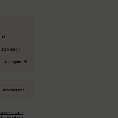
ami
 aplikacji
Następne
Obserwuj nas
t
#koronawirus
ndlowe
#zakupy