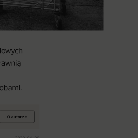
dlowych
rawnią
sobami.
O autorze
2020-04-09