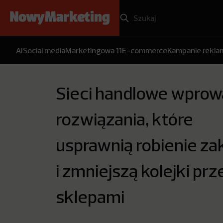
AI
Social media
Marketingowa 11
E-commerce
Kampanie rekl
Sieci handlowe wprow
rozwiązania, które
usprawnią robienie z
i zmniejszą kolejki prz
sklepami