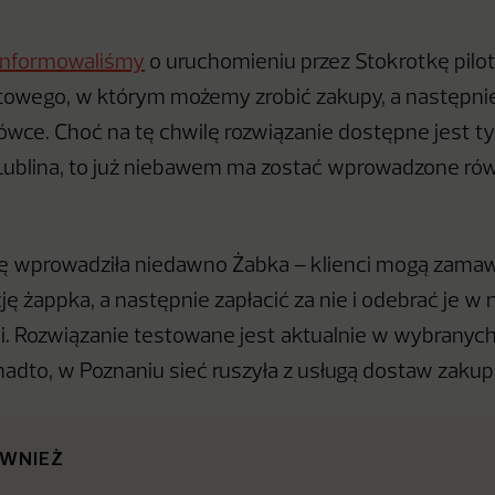
informowaliśmy
o uruchomieniu przez Stokrotkę pil
towego, w którym możemy zrobić zakupy, a następni
cówce. Choć na tę chwilę rozwiązanie dostępne jest ty
ublina, to już niebawem ma zostać wprowadzone rów
ę wprowadziła niedawno Żabka – klienci mogą zamaw
ję żappka, a następnie zapłacić za nie i odebrać je w 
. Rozwiązanie testowane jest aktualnie w wybranyc
adto, w Poznaniu sieć ruszyła z usługą dostaw zak
ÓWNIEŻ