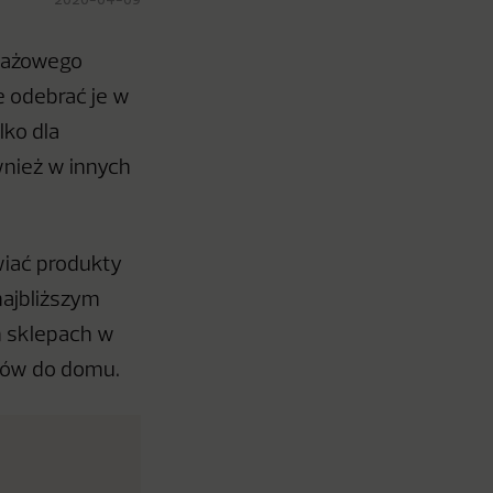
otażowego
e odebrać je w
lko dla
nież w innych
iać produkty
najbliższym
h sklepach w
upów do domu.