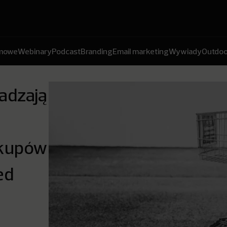
amowe
Webinary
Podcast
Branding
Email marketing
Wywiady
Outdoo
adzają
akupów
ed