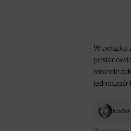
W związku z
postanowiło
robienie za
jednocześni
Julia Sie
1 MIN CZYTANIA