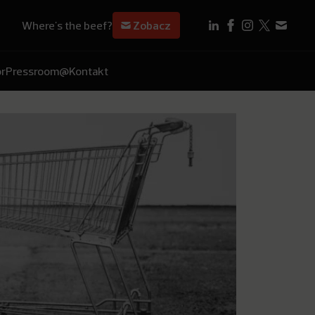
Where's the beef?
Zobacz
r
Pressroom
@Kontakt