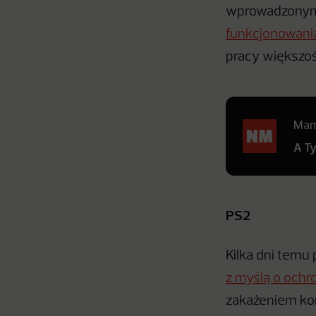
wprowadzonymi 
funkcjonowani
pracy większoś
Mamy
A T
PS2
Kilka dni temu
z myślą o ochr
zakażeniem kor