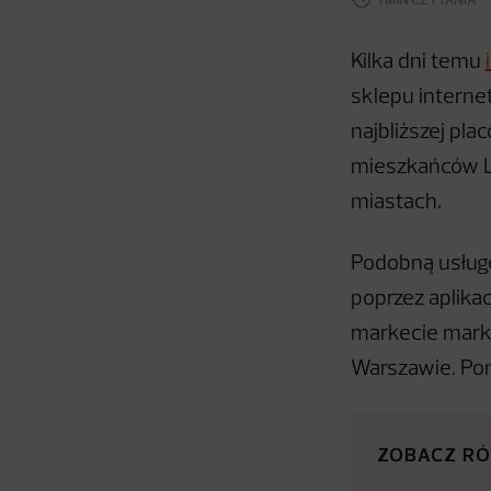
Kilka dni temu
sklepu interne
najbliższej pla
mieszkańców L
miastach.
Podobną usług
poprzez aplikac
markecie marki
Warszawie. Pon
ZOBACZ R