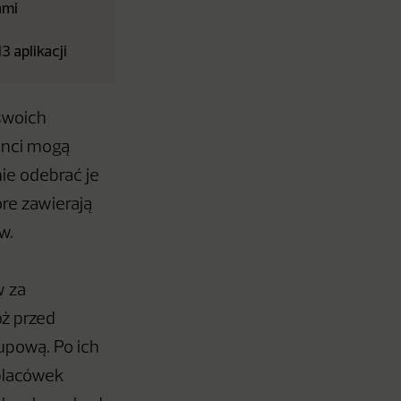
ami
 aplikacji
swoich
ienci mogą
ie odebrać je
re zawierają
ów.
w za
ż przed
upową. Po ich
placówek