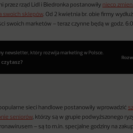
przez rząd Lidl i Biedronka postanowiły
nieco zmien
a swoich sklepów
. Od 2 kwietnia br. obie firmy wydłu
ci swoich marketów – teraz czynne będą w godz. 6:0
 newsletter, który rozwija marketing w Polsce.
Rozwi
y czytasz?
 popularne sieci handlowe postanowiły wprowadzić
s
onie seniorów
, którzy są w grupie podwyższonego ryz
onawirusem – są to m.in. specjalne godziny na zakup