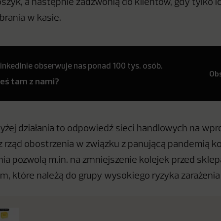
szyk, a następnie zadzwonią do klientów, gdy tylko 
rania w kasie.
inkedInie obserwuje nas ponad 100 tys. osób.
Ob
teś tam z nami?
żej działania to odpowiedź sieci handlowych na wp
 rząd obostrzenia w związku z panującą pandemią k
ia pozwolą m.in. na zmniejszenie kolejek przed sklep
, które należą do grupy wysokiego ryzyka zarażeni