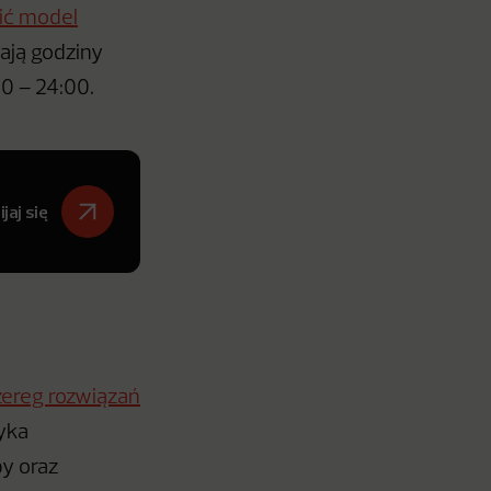
ić model
żają godziny
0 – 24:00.
jaj się
zereg rozwiązań
yka
y oraz