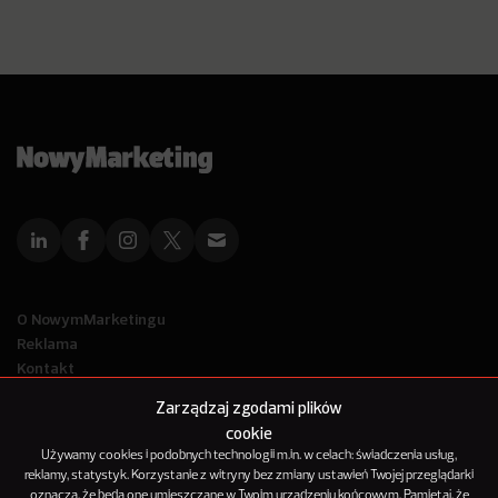
O NowymMarketingu
Reklama
Kontakt
Polityka Prywatności
Zarządzaj zgodami plików
Kanał RSS
cookie
Mapa artykułów
Używamy cookies i podobnych technologii m.in. w celach: świadczenia usług,
reklamy, statystyk. Korzystanie z witryny bez zmiany ustawień Twojej przeglądarki
oznacza, że będą one umieszczane w Twoim urządzeniu końcowym. Pamiętaj, że