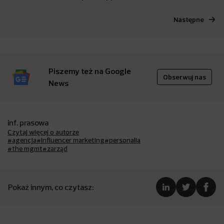
Następne
Piszemy też na Google
Obserwuj nas
News
inf. prasowa
Czytaj więcej o autorze
#agencja
#influencer marketing
#personalia
#the mgmt
#zarząd
Pokaż innym, co czytasz: