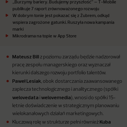
„Burzymy bariery. Budujemy przyszłość” – T-Mobile
publikuje 7 raport zrównoważonego rozwoju
W dobrym tonie jest pokazać się z Żubrem, odkąd
wspiera zagrożone gatunki. Ruszyła nowa kampania
marki
Mikrodrama na topie w App Store
Mateusz Bill
z poziomu zarządu będzie nadzorował
pracę zespołu managerskiego oraz wyznaczał
kierunki dalszego rozwoju portfolio talentów.
Paweł Lesiak
, obok dostarczania zaawansowanego
zaplecza technologicznego i analitycznego (spółki
welovedata
welovemedia
i
), wnosi do spółki 15-
letnie doświadczenie w strategicznym planowaniu
wielokanałowych działań marketingowych.
Kuba
Kluczową rolę w strukturze pełni również