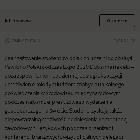
inf. prasowa
O autorze
2 MIN CZYTANIA
2021-04-28
Zaangażowanie studentów polskich uczelni do obsługi
Pawilonu Polski podczas Expo 2020 Dubai ma na celu –
poza zapewnieniem codziennej obsługi ekspozycji –
umożliwienie młodym ludziom zdobycia unikalnego
doświadczenia w środowisku międzynarodowym
podczas najbardziej prestiżowego wydarzenia
gospodarczego na świecie. Studenci zyskają także
niepowtarzalną możliwość podniesienia kompetencji
zawodowych i językowych podczas organizacji
konferencji branżowych, wizyt oficjalnych delegacji