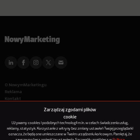
O NowymMarketingu
Reklama
Kontakt
Polityka Prywatności
Zarządzaj zgodami plików
Kanał RSS
cookie
Mapa artykułów
Używamy cookies i podobnych technologii m.in. w celach: świadczenia usług,
reklamy, statystyk. Korzystanie z witryny bez zmiany ustawień Twojej przeglądarki
oznacza, że będą one umieszczane w Twoim urządzeniu końcowym. Pamiętaj, że
© 2012-2025