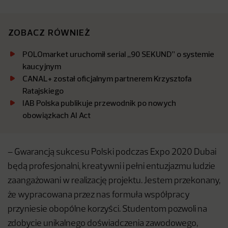
ZOBACZ RÓWNIEŻ
POLOmarket uruchomił serial „90 SEKUND” o systemie
kaucyjnym
CANAL+ został oficjalnym partnerem Krzysztofa
Ratajskiego
IAB Polska publikuje przewodnik po nowych
obowiązkach AI Act
– Gwarancją sukcesu Polski podczas Expo 2020 Dubai
będą profesjonalni, kreatywni i pełni entuzjazmu ludzie
zaangażowani w realizację projektu. Jestem przekonany,
że wypracowana przez nas formuła współpracy
przyniesie obopólne korzyści. Studentom pozwoli na
zdobycie unikalnego doświadczenia zawodowego,