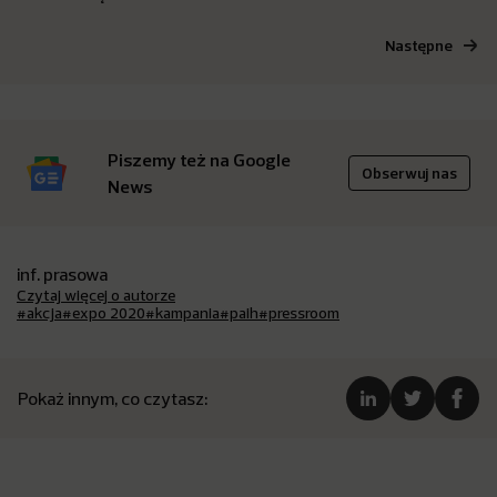
Następne
Piszemy też na Google
Obserwuj nas
News
inf. prasowa
Czytaj więcej o autorze
#akcja
#expo 2020
#kampania
#paih
#pressroom
Pokaż innym, co czytasz: