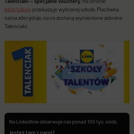
Talenciaki – specjalne vouchery
. Na stronie
lidl.pl/szkoly
przekażą je wybranej szkole. Placówka
sama zdecyduje, na co zostaną wymienione zebrane
Talenciaki.
Na LinkedInie obserwuje nas ponad 100 tys. osób.
Jesteś tam z nami?