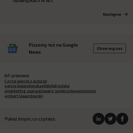
obowiązkach AI Act
Następne
Piszemy też na Google
Obserwuj nas
News
inf. prasowa
Czytaj więcej o autorze
#anna lewandowska
#lidl
#lidl polska
#marketing zaangażowany społecznie
#pressroom
#robert lewandowski
Pokaż innym, co czytasz: