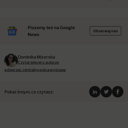
Piszemy też na Google
Obserwuj nas
News
Dominika Mizerska
Czytaj więcej o autorze
#dworzec centralny
#olx
#wystawa
Pokaż innym, co czytasz: