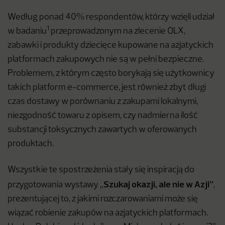
Według ponad 40% respondentów, którzy wzięli udział
1
w badaniu
przeprowadzonym na zlecenie OLX,
zabawki i produkty dziecięce kupowane na azjatyckich
platformach zakupowych nie są w pełni bezpieczne.
Problemem, z którym często borykają się użytkownicy
takich platform e-commerce, jest również zbyt długi
czas dostawy w porównaniu z zakupami lokalnymi,
niezgodność towaru z opisem, czy nadmierna ilość
substancji toksycznych zawartych w oferowanych
produktach.
Wszystkie te spostrzeżenia stały się inspiracją do
Szukaj okazji, ale nie w Azji”
przygotowania wystawy „
,
prezentującej to, z jakimi rozczarowaniami może się
wiązać robienie zakupów na azjatyckich platformach.