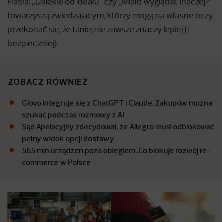
Hasła: „Dalekie od ideału” czy „Miało wyglądać inaczej?”
towarzyszą zwiedzającym, którzy mogą na własne oczy
przekonać się, że taniej nie zawsze znaczy lepiej (i
bezpieczniej).
ZOBACZ RÓWNIEŻ
Glovo integruje się z ChatGPT i Claude. Zakupów można
szukać podczas rozmowy z AI
Sąd Apelacyjny zdecydował, że Allegro musi odblokować
pełny widok opcji dostawy
565 mln urządzeń poza obiegiem. Co blokuje rozwój re-
commerce w Polsce