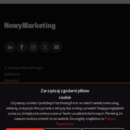
O NowymMarketingu
Reklama
Kontakt
Polityka Prywatności
Zarządzaj zgodami plików
Kanał RSS
cookie
Mapa artykułów
Używamy cookies i podobnych technologii m.in. w celach: świadczenia usług,
reklamy, statystyk. Korzystanie z witryny bez zmiany ustawień Twojej przeglądarki
oznacza, że będą one umieszczane w Twoim urządzeniu końcowym. Pamiętaj, że
© 2012-2025
zawsze możesz zmienić te ustawienia. Szczegóły znajdziesz w
Polityce
NowyMarketing jest marką 143Media Sp. z o.o.
Prywatności
.