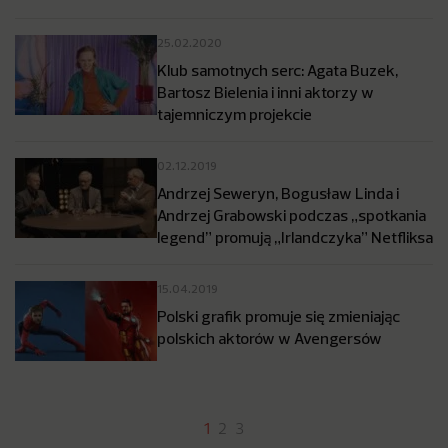
25.02.2020
Klub samotnych serc: Agata Buzek,
Bartosz Bielenia i inni aktorzy w
tajemniczym projekcie
02.12.2019
Andrzej Seweryn, Bogusław Linda i
Andrzej Grabowski podczas „spotkania
legend” promują „Irlandczyka” Netfliksa
15.04.2019
Polski grafik promuje się zmieniając
polskich aktorów w Avengersów
1
2
3