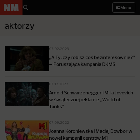
Menu
aktorzy
07.02.2023
„A Ty, czy robisz coś bezinteresownie?”
– Poruszająca kampania DKMS
07.12.2022
Arnold Schwarzenegger i Milla Jovovich
w świątecznej reklamie „World of
Tanks”
07.09.2022
Joanna Koroniewska i Maciej Dowbor w
nowej kampanii centrów M1