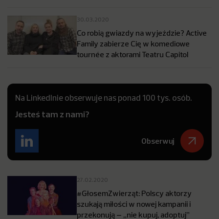
30.03.2020
Co robią gwiazdy na wyjeździe? Active
Family zabierze Cię w komediowe
tournée z aktorami Teatru Capitol
Na LinkedInie obserwuje nas ponad 100 tys. osób.
Jesteś tam z nami?
Obserwuj
27.02.2020
#GłosemZwierząt: Polscy aktorzy
szukają miłości w nowej kampanii i
przekonują – „nie kupuj, adoptuj”