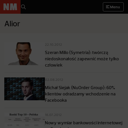
Menu
Alior
22.10.2012
Szeran Millo (Symetria): twórczą
niedoskonałość zapewnić może tylko
człowiek
02.08.2012
Michał Siejak (NuOrder Group): 60%
klientów odradzamy wchodzenie na
Facebooka
16.07.2012
Nowy wymiar bankowości internetowej