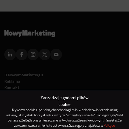
O NowymMarketingu
Reklama
Kontakt
Polityka Prywatności
Zarządzaj zgodami plików
Kanał RSS
cookie
Mapa artykułów
Używamy cookies i podobnych technologii m.in. w celach: świadczenia usług,
reklamy, statystyk. Korzystanie z witryny bez zmiany ustawień Twojej przeglądarki
oznacza, że będą one umieszczane w Twoim urządzeniu końcowym. Pamiętaj, że
© 2012-2025
zawsze możesz zmienić te ustawienia. Szczegóły znajdziesz w
Polityce