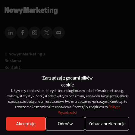
O NowymMarketingu
Reklama
Kontakt
Polityka Prywatności
Zarządzaj zgodami plików
Kanał RSS
cookie
Mapa artykułów
Używamy cookies i podobnych technologii m.in. w celach: świadczenia usług,
reklamy, statystyk. Korzystanie z witryny bez zmiany ustawień Twojej przeglądarki
oznacza, że będą one umieszczane w Twoim urządzeniu końcowym. Pamiętaj, że
© 2012-2025
zawsze możesz zmienić te ustawienia. Szczegóły znajdziesz w
Polityce
NowyMarketing jest marką 143Media Sp. z o.o.
Prywatności
.
Akceptuję
Odmów
Zobacz preferencje
Where's the beef?
Zobacz