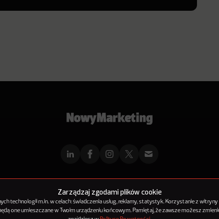
mMarketingu
Reklama
Kontakt
Polityka Prywatności
Kanał RSS
Mapa ar
Zarządzaj zgodami plików cookie
h technologii m.in. w celach: świadczenia usług, reklamy, statystyk. Korzystanie z witryny
 będą one umieszczane w Twoim urządzeniu końcowym. Pamiętaj, że zawsze możesz zmienić