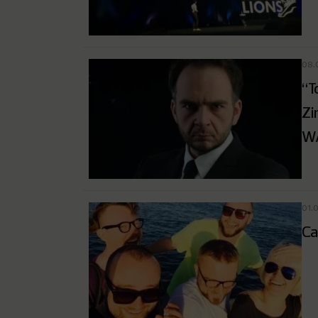
08.
“T
Zi
WA
01.
Ca