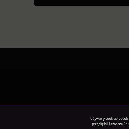
O Nowy
Używamy cookies i podobnyc
przeglądarki oznacza, że