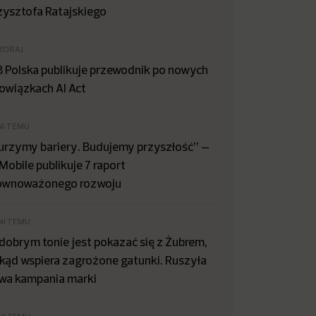
zysztofa Ratajskiego
ZORAJ
B Polska publikuje przewodnik po nowych
owiązkach AI Act
NI TEMU
urzymy bariery. Budujemy przyszłość” –
Mobile publikuje 7 raport
ównoważonego rozwoju
NI TEMU
dobrym tonie jest pokazać się z Żubrem,
kąd wspiera zagrożone gatunki. Ruszyła
wa kampania marki