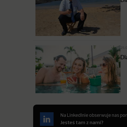
25.
Dl
Na LinkedInie obserwuje nas pon
Jesteś tam z nami?