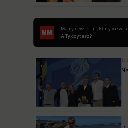
Mamy newsletter, który rozwija
A Ty czytasz?
30.
Na
30.
Dl