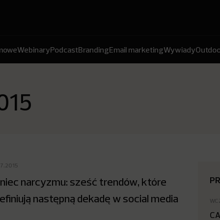
amowe
Webinary
Podcast
Branding
Email marketing
Wywiady
Outdoo
015
07.2015
P
niec narcyzmu: sześć trendów, które
efiniują następną dekadę w social media
WC
CA