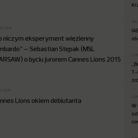
Kr
WC
07.2015
IA
o niczym eksperyment więzienny
ob
mbardo” – Sebastian Stępak (MSL
3 D
RSAW) o byciu jurorem Cannes Lions 2015
„B
T-
zr
07.2015
4 D
nnes Lions okiem debiutanta
W 
od
no