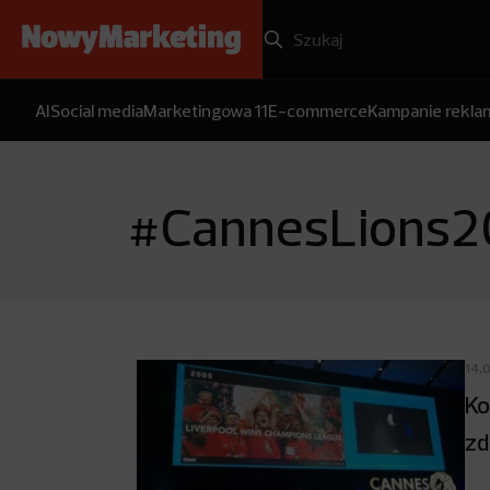
AI
Social media
Marketingowa 11
E-commerce
Kampanie rekl
#CannesLions2
14.
Ko
zd