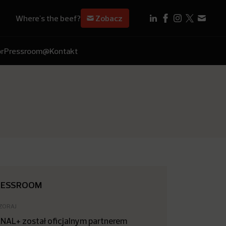
Where's the beef?
Zobacz
r
Pressroom
@Kontakt
RESSROOM
ZORAJ
NAL+ został oficjalnym partnerem