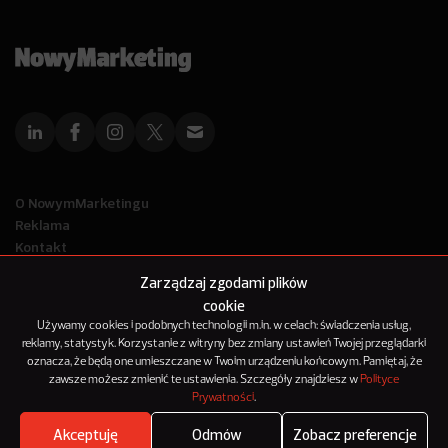
O NowymMarketingu
Reklama
Kontakt
Polityka Prywatności
Zarządzaj zgodami plików
Kanał RSS
cookie
Mapa artykułów
Używamy cookies i podobnych technologii m.in. w celach: świadczenia usług,
reklamy, statystyk. Korzystanie z witryny bez zmiany ustawień Twojej przeglądarki
oznacza, że będą one umieszczane w Twoim urządzeniu końcowym. Pamiętaj, że
© 2012-2025
zawsze możesz zmienić te ustawienia. Szczegóły znajdziesz w
Polityce
NowyMarketing jest marką 143Media Sp. z o.o.
Prywatności
.
Akceptuję
Odmów
Zobacz preferencje
Zobacz