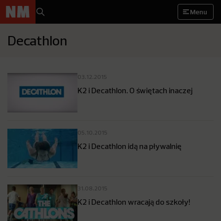
Menu
Decathlon
03.12.2015
K2 i Decathlon. O świętach inaczej
05.10.2015
K2 i Decathlon idą na pływalnię
31.08.2015
K2 i Decathlon wracają do szkoły!