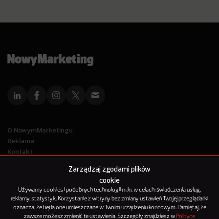
O NowymMarketingu
Reklama
Kontakt
Polityka Prywatności
Zarządzaj zgodami plików
Kanał RSS
cookie
Mapa artykułów
Używamy cookies i podobnych technologii m.in. w celach: świadczenia usług,
reklamy, statystyk. Korzystanie z witryny bez zmiany ustawień Twojej przeglądarki
oznacza, że będą one umieszczane w Twoim urządzeniu końcowym. Pamiętaj, że
© 2012-2025
zawsze możesz zmienić te ustawienia. Szczegóły znajdziesz w
Polityce