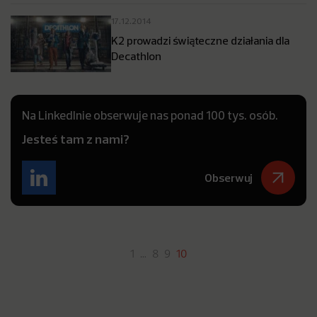
17.12.2014
K2 prowadzi świąteczne działania dla
Decathlon
Na LinkedInie obserwuje nas ponad 100 tys. osób.
Jesteś tam z nami?
Obserwuj
1
…
8
9
10