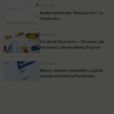
06.11.2012
Analiza wskaźnika “Mówią o tym” na
Facebooku
13.08.2012
Facebook Questions – 5 kroków, jak
korzystać z facebookowych pytań
06.07.2012
Między młotem a kowadłem, czyli ile
wpisów dziennie na Facebooku