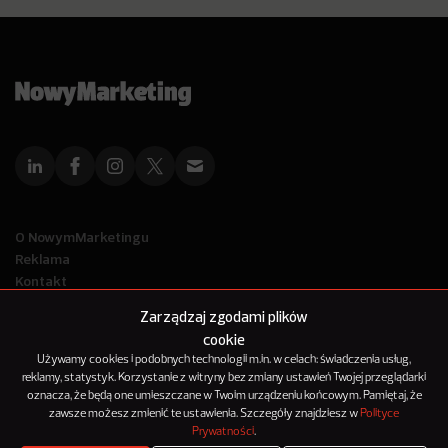
O NowymMarketingu
Reklama
Kontakt
Polityka Prywatności
Zarządzaj zgodami plików
Kanał RSS
cookie
Mapa artykułów
Używamy cookies i podobnych technologii m.in. w celach: świadczenia usług,
reklamy, statystyk. Korzystanie z witryny bez zmiany ustawień Twojej przeglądarki
oznacza, że będą one umieszczane w Twoim urządzeniu końcowym. Pamiętaj, że
© 2012-2025
zawsze możesz zmienić te ustawienia. Szczegóły znajdziesz w
Polityce
NowyMarketing jest marką 143Media Sp. z o.o.
Prywatności
.