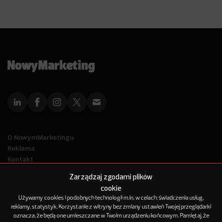
O NowymMarketingu
Reklama
Kontakt
Polityka Prywatności
Zarządzaj zgodami plików
Kanał RSS
cookie
Mapa artykułów
Używamy cookies i podobnych technologii m.in. w celach: świadczenia usług,
reklamy, statystyk. Korzystanie z witryny bez zmiany ustawień Twojej przeglądarki
oznacza, że będą one umieszczane w Twoim urządzeniu końcowym. Pamiętaj, że