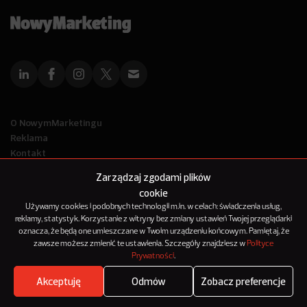
O NowymMarketingu
Reklama
Kontakt
Polityka Prywatności
Zarządzaj zgodami plików
Kanał RSS
cookie
Mapa artykułów
Używamy cookies i podobnych technologii m.in. w celach: świadczenia usług,
reklamy, statystyk. Korzystanie z witryny bez zmiany ustawień Twojej przeglądarki
oznacza, że będą one umieszczane w Twoim urządzeniu końcowym. Pamiętaj, że
© 2012-2025
zawsze możesz zmienić te ustawienia. Szczegóły znajdziesz w
Polityce
NowyMarketing jest marką 143Media Sp. z o.o.
Prywatności
.
Akceptuję
Odmów
Zobacz preferencje
Where's the beef?
Zobacz