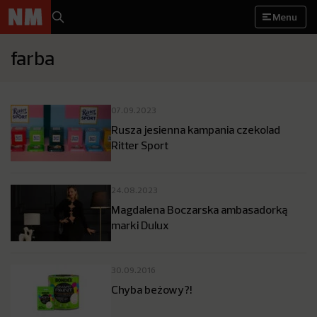
Menu
farba
07.09.2023
Rusza jesienna kampania czekolad
Ritter Sport
24.08.2023
Magdalena Boczarska ambasadorką
marki Dulux
30.09.2016
Chyba beżowy?!