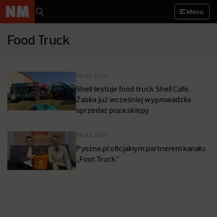
Menu
Food Truck
30.06.2026
Shell testuje food truck Shell Café.
Żabka już wcześniej wyprowadziła
sprzedaż poza sklepy
06.03.2023
Pyszne.pl oficjalnym partnerem kanału
„Foot Truck”