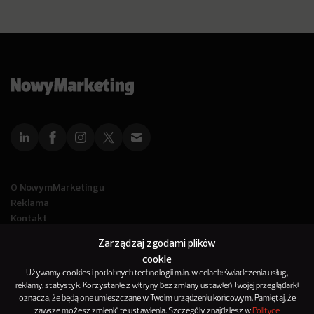
O NowymMarketingu
Reklama
Kontakt
Polityka Prywatności
Zarządzaj zgodami plików
Kanał RSS
cookie
Mapa artykułów
Używamy cookies i podobnych technologii m.in. w celach: świadczenia usług,
reklamy, statystyk. Korzystanie z witryny bez zmiany ustawień Twojej przeglądarki
oznacza, że będą one umieszczane w Twoim urządzeniu końcowym. Pamiętaj, że
© 2012-2025
zawsze możesz zmienić te ustawienia. Szczegóły znajdziesz w
Polityce