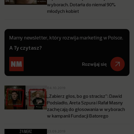
wyborach. Dotarła do niemal 90%
młodych kobiet
Mamy newsletter, który rozwija marketing w Polsce.
A Ty czytasz?
Rozwijaj się
04.10.2019
„Zabierz głos, bo go stracisz”: Dawid
Podsiadło, Areta Szpura i Rafał Masny
zachęcają do głosowania w wyborach
w kampanii Fundacji Batorego
23.09.2019