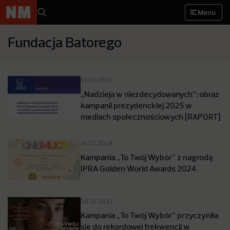
Menu
Fundacja Batorego
13.05.2025
„Nadzieja w niezdecydowanych”: obraz
kampanii prezydenckiej 2025 w
mediach społecznościowych [RAPORT]
10.07.2024
Kampania „To Twój Wybór” z nagrodą
IPRA Golden World Awards 2024
30.10.2023
Kampania „To Twój Wybór” przyczyniła
się do rekordowej frekwencji w