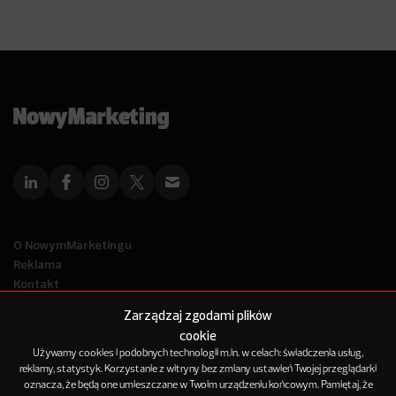
O NowymMarketingu
Reklama
Kontakt
Polityka Prywatności
Zarządzaj zgodami plików
Kanał RSS
cookie
Mapa artykułów
Używamy cookies i podobnych technologii m.in. w celach: świadczenia usług,
reklamy, statystyk. Korzystanie z witryny bez zmiany ustawień Twojej przeglądarki
oznacza, że będą one umieszczane w Twoim urządzeniu końcowym. Pamiętaj, że