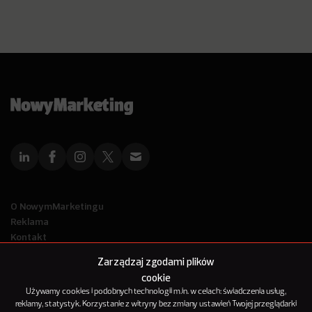
O NowymMarketingu
Reklama
Kontakt
Polityka Prywatności
Zarządzaj zgodami plików
Kanał RSS
cookie
Mapa artykułów
Używamy cookies i podobnych technologii m.in. w celach: świadczenia usług,
reklamy, statystyk. Korzystanie z witryny bez zmiany ustawień Twojej przeglądarki