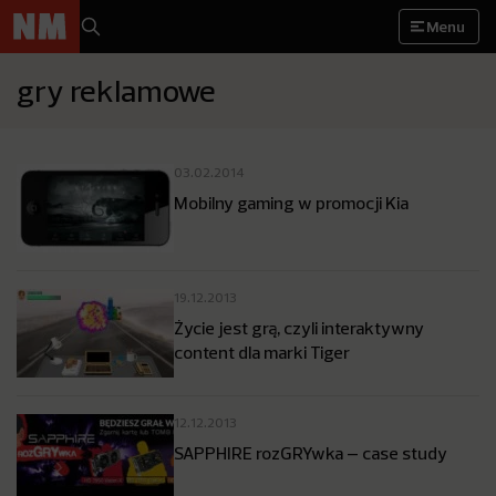
Menu
gry reklamowe
03.02.2014
Mobilny gaming w promocji Kia
19.12.2013
Życie jest grą, czyli interaktywny
content dla marki Tiger
12.12.2013
SAPPHIRE rozGRYwka – case study