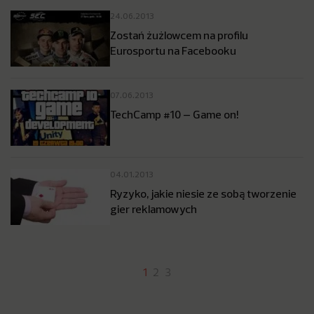
24.06.2013
Zostań żużlowcem na profilu
Eurosportu na Facebooku
07.06.2013
TechCamp #10 – Game on!
04.01.2013
Ryzyko, jakie niesie ze sobą tworzenie
gier reklamowych
1
2
3