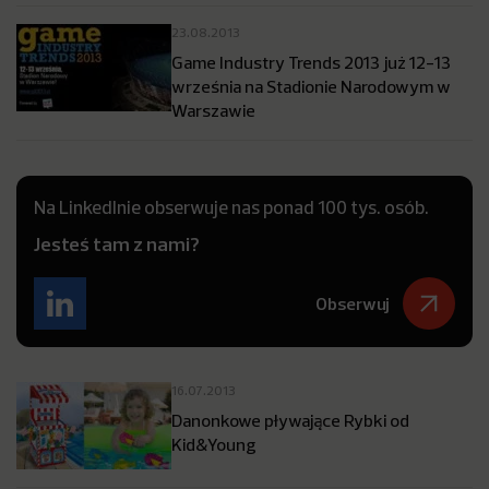
23.08.2013
Game Industry Trends 2013 już 12-13
września na Stadionie Narodowym w
Warszawie
Na LinkedInie obserwuje nas ponad 100 tys. osób.
Jesteś tam z nami?
Obserwuj
16.07.2013
Danonkowe pływające Rybki od
Kid&Young