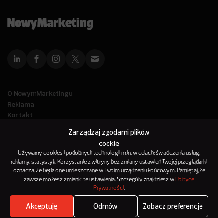
O NowymMarketingu
Reklama
Kontakt
Polityka Prywatności
Zarządzaj zgodami plików
Kanał RSS
cookie
Mapa artykułów
Używamy cookies i podobnych technologii m.in. w celach: świadczenia usług,
reklamy, statystyk. Korzystanie z witryny bez zmiany ustawień Twojej przeglądarki
oznacza, że będą one umieszczane w Twoim urządzeniu końcowym. Pamiętaj, że
© 2012-2025
zawsze możesz zmienić te ustawienia. Szczegóły znajdziesz w
Polityce
NowyMarketing jest marką 143Media Sp. z o.o.
Prywatności
.
Akceptuję
Odmów
Zobacz preferencje
Where's the beef?
Zobacz