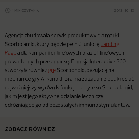
1 MIN CZYTANIA
2013-10-10
Agencja zbudowała serwis produktowy dla marki
Scorbolamid, który będzie pełnić funkcję
Landing
Page
’a dla kampanii online’owych oraz offline’owych
prowadzonych przez markę. E_misja Interactive 360
stworzyła również
grę
Scorbonoid, bazującą na
mechanice gry Arkanoid. Gra ma za zadanie podkreślać
najważniejszy wyróżnik funkcjonalny leku Scorbolamid,
jakim jest jego aktywne działanie lecznicze,
odróżniające go od pozostałych immunostymulantów.
ZOBACZ RÓWNIEŻ