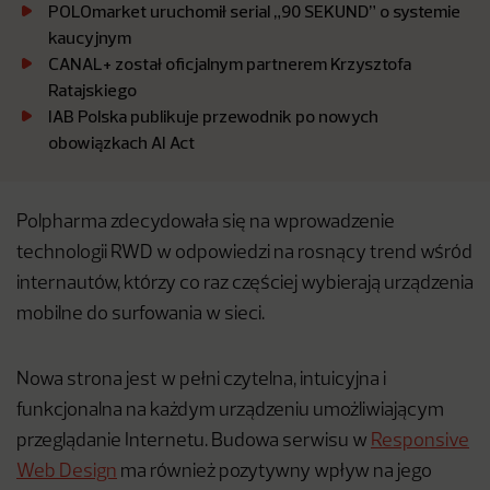
POLOmarket uruchomił serial „90 SEKUND” o systemie
kaucyjnym
CANAL+ został oficjalnym partnerem Krzysztofa
Ratajskiego
IAB Polska publikuje przewodnik po nowych
obowiązkach AI Act
Polpharma zdecydowała się na wprowadzenie
technologii RWD w odpowiedzi na rosnący trend wśród
internautów, którzy co raz częściej wybierają urządzenia
mobilne do surfowania w sieci.
Nowa strona jest w pełni czytelna, intuicyjna i
funkcjonalna na każdym urządzeniu umożliwiającym
przeglądanie Internetu. Budowa serwisu w
Responsive
Web Design
ma również pozytywny wpływ na jego