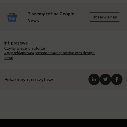
Piszemy też na Google
Obserwuj nas
News
inf. prasowa
Czytaj więcej o autorze
#gry reklamowe
#pressroom
#responsive web design
#rwd
Pokaż innym, co czytasz: