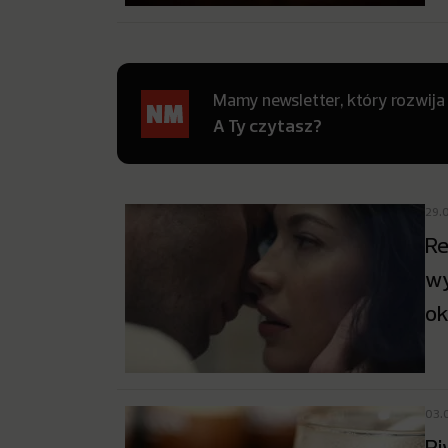
Mamy newsletter, który rozwija
A Ty czytasz?
29.
Re
wy
o
03.
Pi