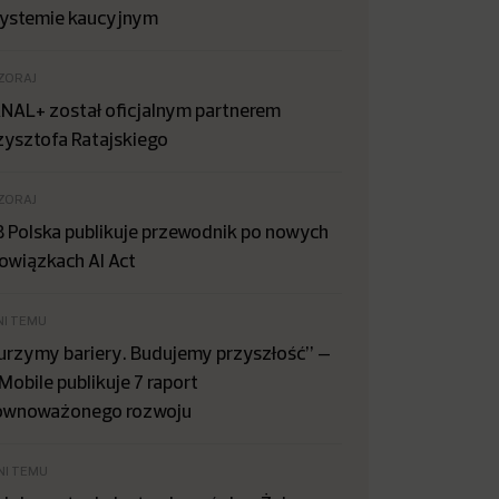
systemie kaucyjnym
ZORAJ
NAL+ został oficjalnym partnerem
zysztofa Ratajskiego
ZORAJ
B Polska publikuje przewodnik po nowych
owiązkach AI Act
NI TEMU
urzymy bariery. Budujemy przyszłość” –
Mobile publikuje 7 raport
ównoważonego rozwoju
NI TEMU