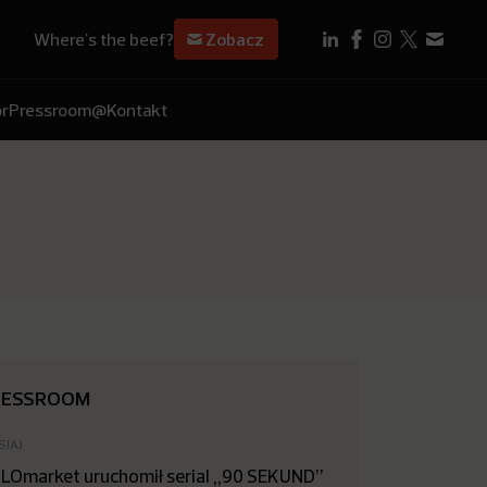
Where's the beef?
Zobacz
r
Pressroom
@Kontakt
RESSROOM
SIAJ
LOmarket uruchomił serial „90 SEKUND”