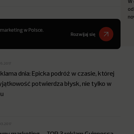
W 
od
no
 marketing w Polsce.
Rozwijaj się
05.2017
klama dnia: Epicka podróż w czasie, której
jątkowość potwierdza błysk, nie tylko w
ku
03.2017
wny marketing – TOP 3 reklam Guinnessa