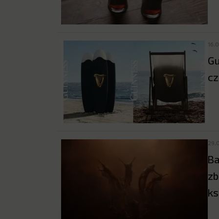
16.
Gu
cz
29.
Ba
zb
ks