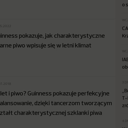
o 
WC
05.2022
CA
inness pokazuje, jak charakterystyczne
Kr
arne piwo wpisuje się w letni klimat
WC
IA
ob
3 D
07.2018
„B
let i piwo? Guinness pokazuje perfekcyjne
T-
alansowanie, dzięki tancerzom tworzącym
zr
ztałt charakterystycznej szklanki piwa
4 D