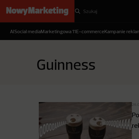
AI
Social media
Marketingowa 11
E-commerce
Kampanie rekl
Guinness
26.
Po
re