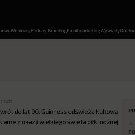
amowe
Webinary
Podcast
Branding
Email marketing
Wywiady
Outdoo
05.2026
P
wrót do lat 90. Guinness odświeża kultową
klamę z okazji wielkiego święta piłki nożnej
DZI
PO