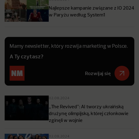
Najlepsze kampanie związane z IO 2024
w Paryżu według System1
Mamy newsletter, który rozwija marketing w Polsce.
A Ty czytasz?
Rozwijaj się
02.08.2024
„The Revived”: AI tworzy ukraińską
drużynę olimpijską, której członkowie
zginęli w wojnie
02.08.2024