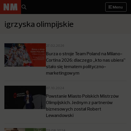
Menu
igrzyska olimpijskie
27.02.2026
Burza o stroje Team Poland na Milano-
Cortina 2026: dlaczego „kto nas ubiera”
stało się tematem polityczno-
marketingowym
07.10.2024
Powstanie Miasto Polskich Mistrzów
Olimpijskich. Jednym z partnerów
biznesowych został Robert
Lewandowski
09.08.2024