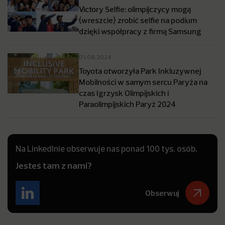
Victory Selfie: olimpijczycy mogą
(wreszcie) zrobić selfie na podium
dzięki współpracy z firmą Samsung
01.08.2024
Toyota otworzyła Park Inkluzywnej
Mobilności w samym sercu Paryża na
czas Igrzysk Olimpijskich i
Paraolimpijskich Paryż 2024
Na LinkedInie obserwuje nas ponad 100 tys. osób.
Jesteś tam z nami?
Obserwuj