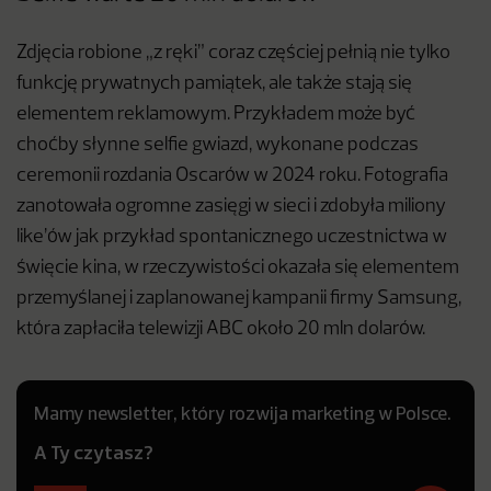
Zdjęcia robione „z ręki” coraz częściej pełnią nie tylko
funkcję prywatnych pamiątek, ale także stają się
elementem reklamowym. Przykładem może być
choćby słynne selfie gwiazd, wykonane podczas
ceremonii rozdania Oscarów w 2024 roku. Fotografia
zanotowała ogromne zasięgi w sieci i zdobyła miliony
like’ów jak przykład spontanicznego uczestnictwa w
święcie kina, w rzeczywistości okazała się elementem
przemyślanej i zaplanowanej kampanii firmy Samsung,
która zapłaciła telewizji ABC około 20 mln dolarów.
Mamy newsletter, który rozwija marketing w Polsce.
A Ty czytasz?