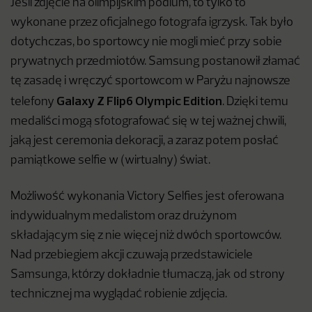
Jeśli zdjęcie na olimpijskim podium, to tylko to
wykonane przez oficjalnego fotografa igrzysk. Tak było
dotychczas, bo sportowcy nie mogli mieć przy sobie
prywatnych przedmiotów. Samsung postanowił złamać
tę zasadę i wręczyć sportowcom w Paryżu najnowsze
Galaxy Z Flip6 Olympic Edition
telefony
. Dzięki temu
medaliści mogą sfotografować się w tej ważnej chwili,
jaką jest ceremonia dekoracji, a zaraz potem posłać
pamiątkowe selfie w (wirtualny) świat.
Możliwość wykonania Victory Selfies jest oferowana
indywidualnym medalistom oraz drużynom
składającym się z nie więcej niż dwóch sportowców.
Nad przebiegiem akcji czuwają przedstawiciele
Samsunga, którzy dokładnie tłumaczą, jak od strony
technicznej ma wyglądać robienie zdjęcia.