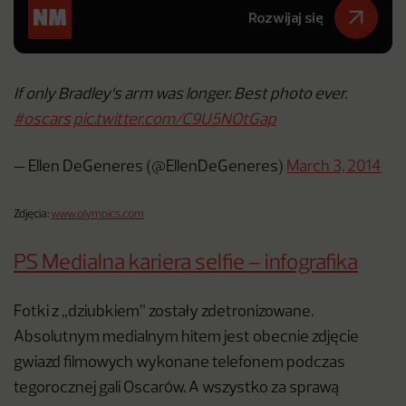
Rozwijaj się
If only Bradley's arm was longer. Best photo ever.
#oscars
pic.twitter.com/C9U5NOtGap
— Ellen DeGeneres (@EllenDeGeneres)
March 3, 2014
Zdjęcia:
www.olympics.com
PS Medialna kariera selfie – infografika
Fotki z „dziubkiem” zostały zdetronizowane.
Absolutnym medialnym hitem jest obecnie zdjęcie
gwiazd filmowych wykonane telefonem podczas
tegorocznej gali Oscarów. A wszystko za sprawą