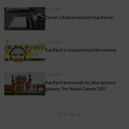
08.12.2017
Zenith zdobywa budżet Kauflandu
27.09.2017
Kaufland z nową stroną internetową
31.07.2017
Kaufland promował się jako sponsor
główny The World Games 2017
1
…
11
12
13
14