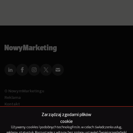
O NowymMarketingu
Reklama
Kontakt
Polityka Prywatności
Zarządzaj zgodami plików
Kanał RSS
cookie
Mapa artykułów
Używamy cookies i podobnych technologii m.in. w celach: świadczenia usług,
reklamy, statystyk. Korzystanie z witryny bez zmiany ustawień Twojej przeglądarki