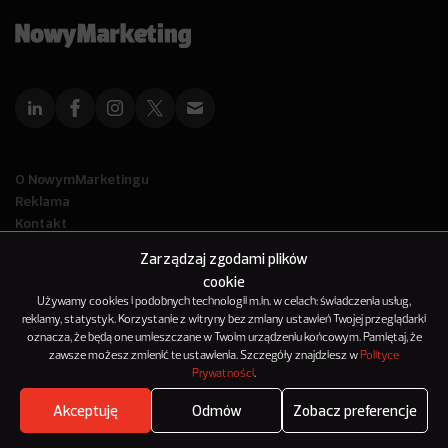
O NowymMarketingu
Reklama
Kontakt
Polityka Prywatności
Zarządzaj zgodami plików
Kanał RSS
cookie
Mapa artykułów
Używamy cookies i podobnych technologii m.in. w celach: świadczenia usług,
reklamy, statystyk. Korzystanie z witryny bez zmiany ustawień Twojej przeglądarki
oznacza, że będą one umieszczane w Twoim urządzeniu końcowym. Pamiętaj, że
© 2012-2025
zawsze możesz zmienić te ustawienia. Szczegóły znajdziesz w
Polityce
NowyMarketing jest marką 143Media Sp. z o.o.
Prywatności
.
Akceptuję
Odmów
Zobacz preferencje
Where's the beef?
Zobacz