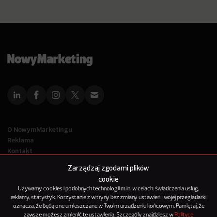
O NowymMarketingu
Reklama
Kontakt
Polityka Prywatności
Zarządzaj zgodami plików
Kanał RSS
cookie
Mapa artykułów
Używamy cookies i podobnych technologii m.in. w celach: świadczenia usług,
reklamy, statystyk. Korzystanie z witryny bez zmiany ustawień Twojej przeglądarki
oznacza, że będą one umieszczane w Twoim urządzeniu końcowym. Pamiętaj, że
© 2012-2025
zawsze możesz zmienić te ustawienia. Szczegóły znajdziesz w
Polityce