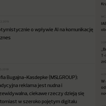
Kr
WC
02.2019
IA
tymistycznie o wpływie AI na komunikację
ob
biznes
3 D
„B
T-
zr
10.2018
4 D
fia Bugajna-Kasdepke (MSLGROUP):
W 
adycyjna reklama jest nudna i
od
zewidywalna, ciekawe rzeczy dzieją się
no
tomiast w szeroko pojętym digitalu