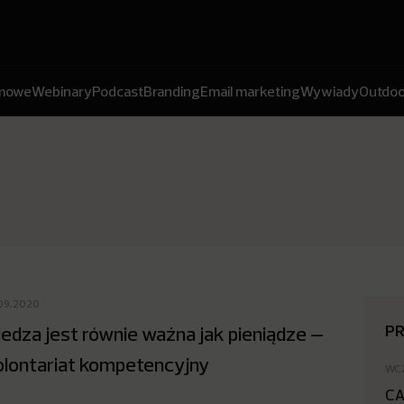
amowe
Webinary
Podcast
Branding
Email marketing
Wywiady
Outdoo
09.2020
P
edza jest równie ważna jak pieniądze –
lontariat kompetencyjny
WC
CA