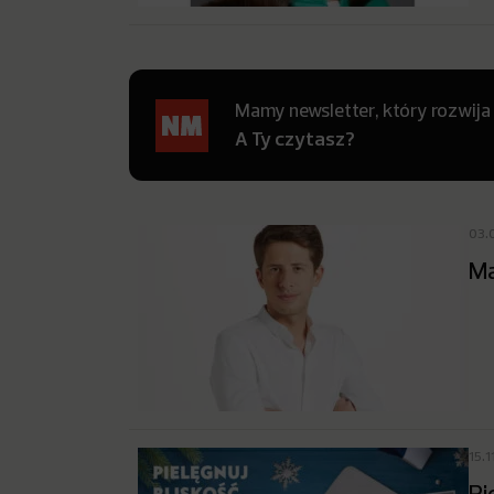
Mamy newsletter, który rozwija
A Ty czytasz?
03.
Ma
15.1
Pi