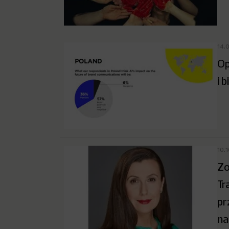
14.
Op
i 
10.
Zo
Tr
pr
na