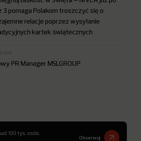
z 3 pomaga Polakom troszczyć się o
ajemne relacje poprzez wysyłanie
adycyjnych kartek świątecznych
10.2016
owy PR Manager MSLGROUP
ad 100 tys. osób.
Obserwuj