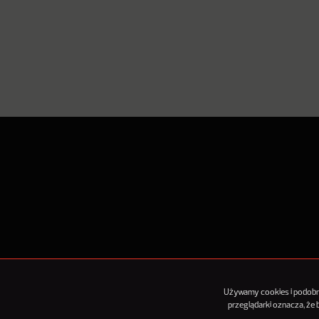
O Nowy
Używamy cookies i podobnyc
przeglądarki oznacza, że