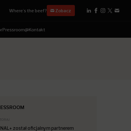
Where's the beef?
Zobacz
r
Pressroom
@Kontakt
RESSROOM
ZORAJ
NAL+ został oficjalnym partnerem