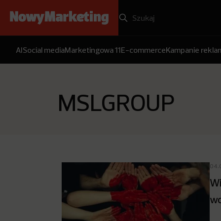
AI
Social media
Marketingowa 11
E-commerce
Kampanie rekl
MSLGROUP
04.
Wi
wo