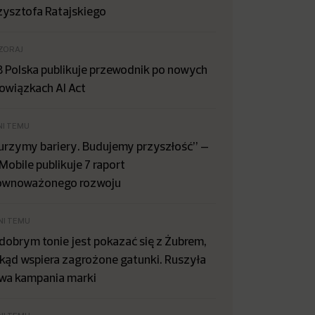
zysztofa Ratajskiego
ZORAJ
B Polska publikuje przewodnik po nowych
owiązkach AI Act
NI TEMU
urzymy bariery. Budujemy przyszłość” –
Mobile publikuje 7 raport
ównoważonego rozwoju
NI TEMU
dobrym tonie jest pokazać się z Żubrem,
kąd wspiera zagrożone gatunki. Ruszyła
wa kampania marki