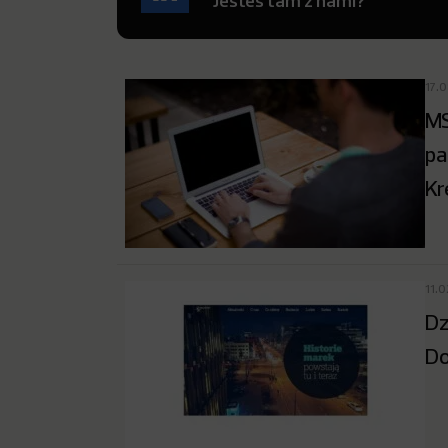
Jesteś tam z nami?
17.
MS
pa
Kr
11.
Dz
Do