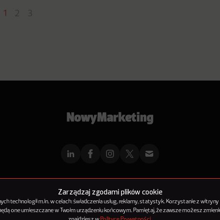
1
2
3
mMarketingu
Reklama
Kontakt
Polityka Prywatności
Kanał RSS
Mapa ar
Zarządzaj zgodami plików cookie
h technologii m.in. w celach: świadczenia usług, reklamy, statystyk. Korzystanie z witryny
 będą one umieszczane w Twoim urządzeniu końcowym. Pamiętaj, że zawsze możesz zmienić
© 2012-2025
NowyMarketing jest marką 143Media Sp. z o.o.
znajdziesz w
Polityce Prywatności
.