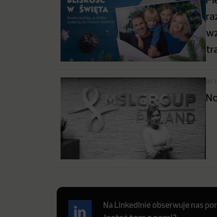
ra
wz
tr
07.
N
Na LinkedInie obserwuje nas pon