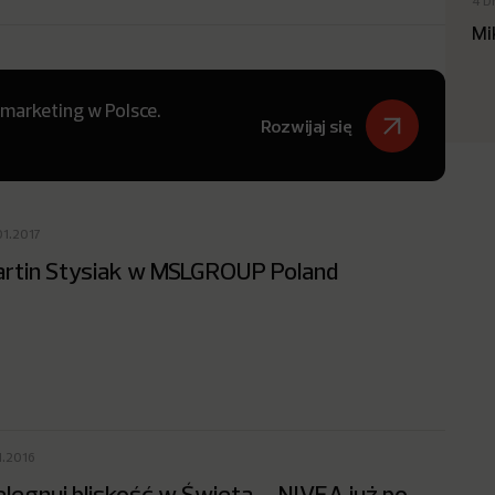
4 D
Mi
 marketing w Polsce.
Rozwijaj się
01.2017
rtin Stysiak w MSLGROUP Poland
1.2016
elęgnuj bliskość w Święta – NIVEA już po