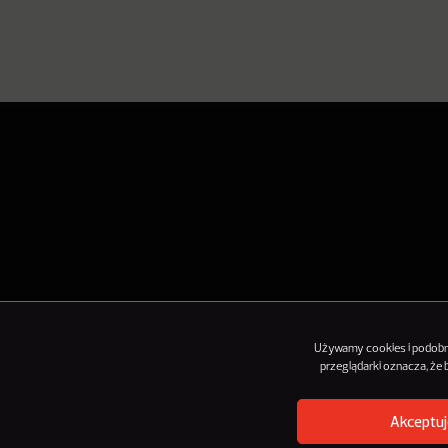
O Nowy
Używamy cookies i podobnyc
przeglądarki oznacza, że
Akceptuj