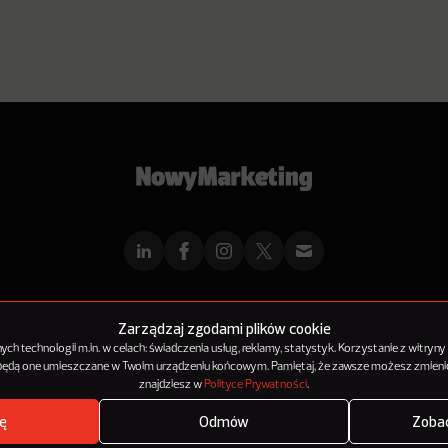
mMarketingu
Reklama
Kontakt
Polityka Prywatności
Kanał RSS
Mapa ar
Zarządzaj zgodami plików cookie
h technologii m.in. w celach: świadczenia usług, reklamy, statystyk. Korzystanie z witryny
 będą one umieszczane w Twoim urządzeniu końcowym. Pamiętaj, że zawsze możesz zmienić
© 2012-2025
NowyMarketing jest marką 143Media Sp. z o.o.
znajdziesz w
Polityce Prywatności
.
ę
Odmów
Zobac