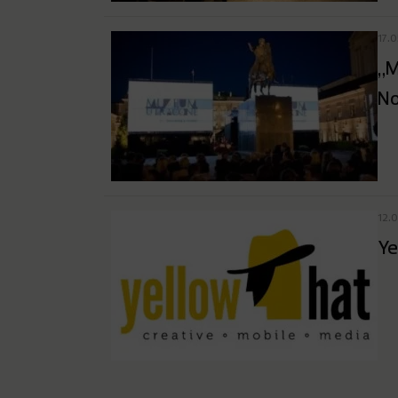
17.
„M
N
12.
Ye