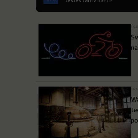
Jesteś tam z nami?
14.
Św
na
14.
Wa
te
po