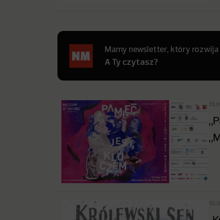
Mamy newsletter, który rozwija
A Ty czytasz?
13.
„P
„M
10.
,,