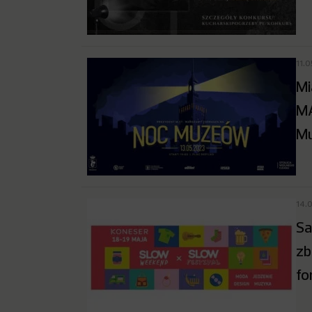
11.
Mi
MA
M
14.
Sa
zb
fo