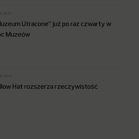
05.2013
uzeum Utracone” już po raz czwarty w
oc Muzeów
06.2012
llow Hat rozszerza rzeczywistość