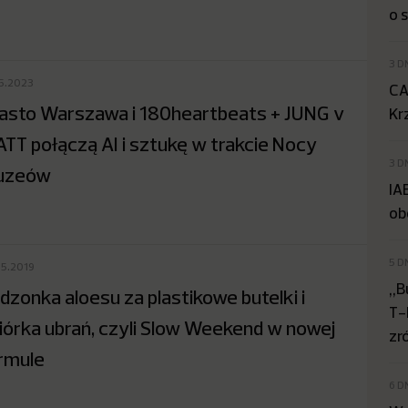
o 
3 D
05.2023
CA
asto Warszawa i 180heartbeats + JUNG v
Kr
TT połączą AI i sztukę w trakcie Nocy
3 D
uzeów
IA
ob
5 D
05.2019
„B
dzonka aloesu za plastikowe butelki i
T-
iórka ubrań, czyli Slow Weekend w nowej
zr
rmule
6 D