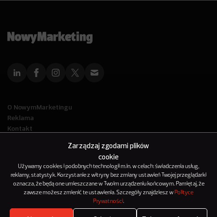
O NowymMarketingu
Reklama
Kontakt
Polityka Prywatności
Zarządzaj zgodami plików
Kanał RSS
cookie
Mapa artykułów
Używamy cookies i podobnych technologii m.in. w celach: świadczenia usług,
reklamy, statystyk. Korzystanie z witryny bez zmiany ustawień Twojej przeglądarki
oznacza, że będą one umieszczane w Twoim urządzeniu końcowym. Pamiętaj, że
© 2012-2025
zawsze możesz zmienić te ustawienia. Szczegóły znajdziesz w
Polityce
NowyMarketing jest marką 143Media Sp. z o.o.
Prywatności
.