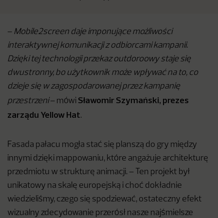
–
Mobile2screen daje imponujące możliwości
interaktywnej komunikacji z odbiorcami kampanii.
Dzięki tej technologii przekaz outdoroowy staje się
dwustronny, bo użytkownik może wpływać na to, co
dzieje się w zagospodarowanej przez kampanię
Sławomir Szymański, prezes
przestrzeni
– mówi
zarządu Yellow Hat
.
Fasada pałacu mogła stać się planszą do gry między
innymi dzięki mappowaniu, które angażuje architekturę
przedmiotu w strukturę animacji. – Ten projekt był
unikatowy na skalę europejską i choć dokładnie
wiedzieliśmy, czego się spodziewać, ostateczny efekt
wizualny zdecydowanie przerósł nasze najśmielsze