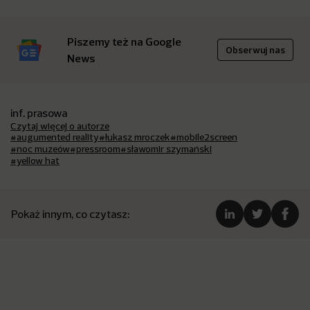
Piszemy też na Google
Obserwuj nas
News
inf. prasowa
Czytaj więcej o autorze
#augumented reality
#łukasz mroczek
#mobile2screen
#noc muzeów
#pressroom
#sławomir szymański
#yellow hat
Pokaż innym, co czytasz: