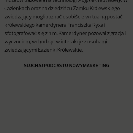
Muzeów bazowała na technologii
Augmented Reality
. W
Łazienkach oraz na dziedzińcu Zamku Królewskiego
zwiedzający mogli poznać osobiście wirtualną postać
królewskiego kamerdynera Franciszka Ryxa i
sfotografować się z nim. Kamerdyner pozował z gracją i
wyczuciem, wchodząc w interakcje z osobami
zwiedzającymi Łazienki Królewskie.
SŁUCHAJ PODCASTU NOWYMARKETING