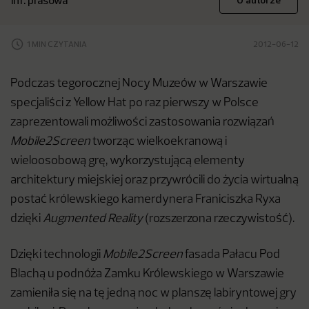
inf. prasowa
O autorze
1 MIN CZYTANIA
2012-06-12
Podczas tegorocznej Nocy Muzeów w Warszawie
specjaliści z Yellow Hat po raz pierwszy w Polsce
zaprezentowali możliwości zastosowania rozwiązań
Mobile2Screen
tworząc wielkoekranową i
wieloosobową grę, wykorzystującą elementy
architektury miejskiej oraz przywrócili do życia wirtualną
postać królewskiego kamerdynera Franiciszka Ryxa
dzięki
Augmented Reality
(rozszerzona rzeczywistość).
Dzięki technologii
Mobile2Screen
fasada Pałacu Pod
Blachą u podnóża Zamku Królewskiego w Warszawie
zamieniła się na tę jedną noc w planszę labiryntowej gry