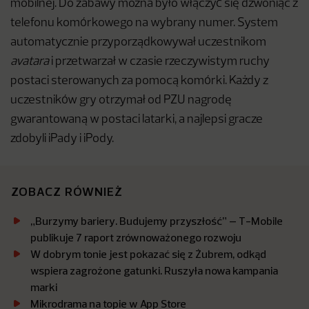
mobilnej. Do zabawy można było włączyć się dzwoniąc z
telefonu komórkowego na wybrany numer. System
automatycznie przyporządkowywał uczestnikom
avatara
i przetwarzał w czasie rzeczywistym ruchy
postaci sterowanych za pomocą komórki. Każdy z
uczestników gry otrzymał od PZU nagrodę
gwarantowaną w postaci latarki, a najlepsi gracze
zdobyli iPady i iPody.
ZOBACZ RÓWNIEŻ
„Burzymy bariery. Budujemy przyszłość” – T-Mobile
publikuje 7 raport zrównoważonego rozwoju
W dobrym tonie jest pokazać się z Żubrem, odkąd
wspiera zagrożone gatunki. Ruszyła nowa kampania
marki
Mikrodrama na topie w App Store