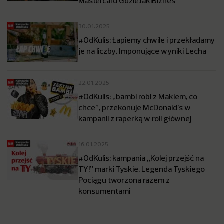
Mastercard GdzieJakiBiznes
30.01.2025
#OdKulis: Łapiemy chwile i przekładamy
je na liczby. Imponujące wyniki Lecha
22.01.2025
#OdKulis: „bambi robi z Makiem, co
chce”, przekonuje McDonald’s w
kampanii z raperką w roli głównej
16.01.2025
#OdKulis: kampania „Kolej przejść na
TY!” marki Tyskie. Legenda Tyskiego
Pociągu tworzona razem z
konsumentami