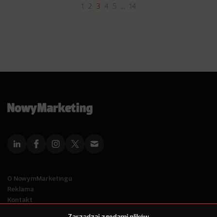
1
2
3
4
5
…
14
O NowymMarketingu
Reklama
Kontakt
Polityka Prywatności
Zarządzaj zgodami plików