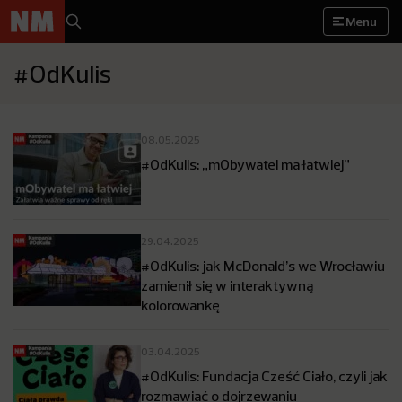
Menu
#OdKulis
08.05.2025
#OdKulis: „mObywatel ma łatwiej”
29.04.2025
#OdKulis: jak McDonald’s we Wrocławiu
zamienił się w interaktywną
kolorowankę
03.04.2025
#OdKulis: Fundacja Cześć Ciało, czyli jak
rozmawiać o dojrzewaniu