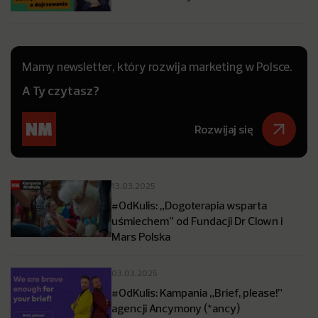
Mamy newsletter, który rozwija marketing w Polsce.
A Ty czytasz?
Rozwijaj się
13.03.2025
#OdKulis: „Dogoterapia wsparta
uśmiechem” od Fundacji Dr Clown i
Mars Polska
03.03.2025
#OdKulis: Kampania „Brief, please!”
agencji Ancymony (*ancy)