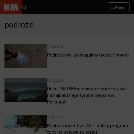
Menu
podróże
12.12.2017
Podróżujmy i pomagajmy (sobie i innym)
05.12.2017
Unimil SKYN® w nowym spocie stawia
na najbardziej intymne miejsca w
Portugalii
12.10.2017
Podróże incentive 2.0 – dobry program
to tylko połowa sukcesu