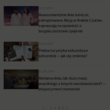
12.07.2017
Nowozelandzkie linie lotnicze,
zainspirowane Alicją w Krainie Czarów,
zapraszają na opowieść o
bezpieczeństwie i pięknie
14.03.2017
Polska turystyka sekunda po
sekundzie – jak się zmienia?
03.06.2016
Reklama dnia: Jak dużo masz
wspólnego z innymi narodowościami? –
eksperyment momondo
1
…
3
4
5
6
7