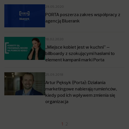
29.05.2020
PORTA poszerza zakres współpracy z
agencją Bluerank
18.02.2020
„Miejsce kobiet jest w kuchni” –
billboardy z szokującymi hasłami to
element kampanii marki Porta
25.09.2018
Artur Pęksyk (Porta): Działania
marketingowe nabierają rumieńców,
kiedy pod ich wpływem zmienia się
organizacja
1
2