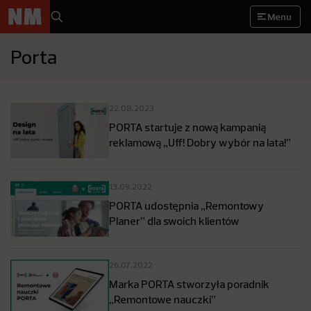
Menu
Porta
22.08.2023
PORTA startuje z nową kampanią
reklamową „Uff! Dobry wybór na lata!”
13.09.2022
PORTA udostępnia „Remontowy
Planer” dla swoich klientów
26.07.2022
Marka PORTA stworzyła poradnik
„Remontowe nauczki”