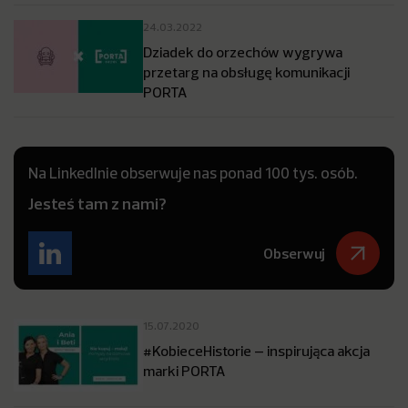
24.03.2022
Dziadek do orzechów wygrywa
przetarg na obsługę komunikacji
PORTA
Na LinkedInie obserwuje nas ponad 100 tys. osób.
Jesteś tam z nami?
Obserwuj
15.07.2020
#KobieceHistorie – inspirująca akcja
marki PORTA