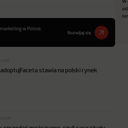
W 
od
no
 marketing w Polsce.
Rozwijaj się
1.2017
adoptujFaceta stawia na polski rynek
02.2016
k sprzedać mężczyznę, czyli case study