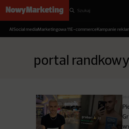
AI
Social media
Marketingowa 11
E-commerce
Kampanie rekl
portal randkow
20.
Pi
Gr
wy