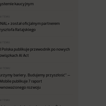
systemie kaucyjnym
NI TEMU
NAL+ został oficjalnym partnerem
zysztofa Ratajskiego
NI TEMU
B Polska publikuje przewodnik po nowych
owiązkach AI Act
NI TEMU
urzymy bariery. Budujemy przyszłość” –
Mobile publikuje 7 raport
ównoważonego rozwoju
NI TEMU