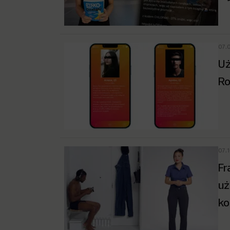
07.
Uż
Ro
07.
Fr
uż
ko