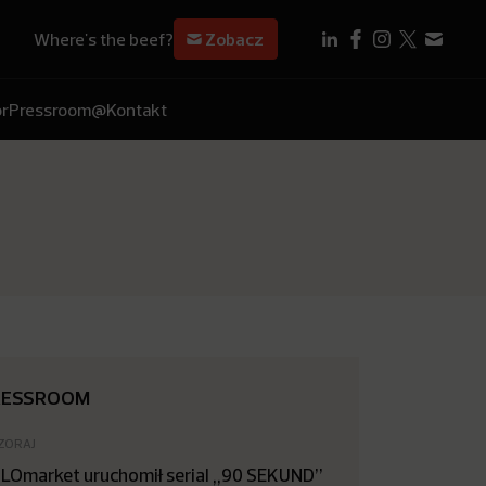
Where's the beef?
Zobacz
r
Pressroom
@Kontakt
RESSROOM
ZORAJ
LOmarket uruchomił serial „90 SEKUND”