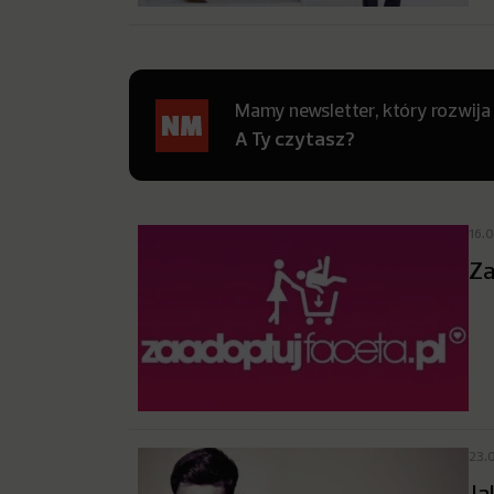
Mamy newsletter, który rozwija
A Ty czytasz?
16.0
Za
23.
Ja