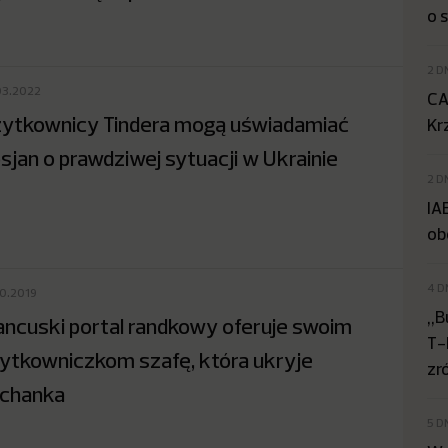
o 
2 D
03.2022
CA
ytkownicy Tindera mogą uświadamiać
Kr
sjan o prawdziwej sytuacji w Ukrainie
2 D
IA
ob
4 D
10.2019
„B
ancuski portal randkowy oferuje swoim
T-
ytkowniczkom szafę, która ukryje
zr
chanka
5 D