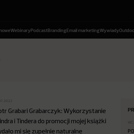
amowe
Webinary
Podcast
Branding
Email marketing
Wywiady
Outdoo
y
07.2022
P
otr Grabari Grabarczyk: Wykorzystanie
indra i Tindera do promocji mojej książki
WC
dało mi się zupełnie naturalne
PO