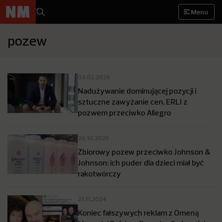
Menu
pozew
03.02.2026
Nadużywanie dominującej pozycji i
sztuczne zawyżanie cen. ERLI z
pozwem przeciwko Allegro
20.10.2025
Zbiorowy pozew przeciwko Johnson &
Johnson: ich puder dla dzieci miał być
rakotwórczy
21.11.2024
Koniec fałszywych reklam z Omeną