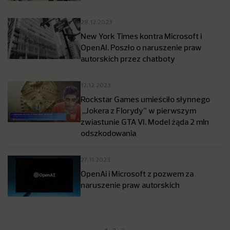
28.12.2023
New York Times kontra Microsoft i
OpenAI. Poszło o naruszenie praw
autorskich przez chatboty
12.12.2023
Rockstar Games umieściło słynnego
„Jokera z Florydy” w pierwszym
zwiastunie GTA VI. Model żąda 2 mln
odszkodowania
27.11.2023
OpenAi i Microsoft z pozwem za
naruszenie praw autorskich