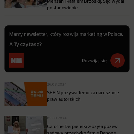
Mensah i Rafałem Brzoską. Sąd wydał
postanowienie
Mamy newsletter, który rozwija marketing w Polsce.
A Ty czytasz?
Rozwijaj się
26.08.2024
SHEIN pozywa Temu za naruszanie
praw autorskich
05.03.2024
Caroline Derpienski złożyła pozew
sądowy przeciwko firmie Danone