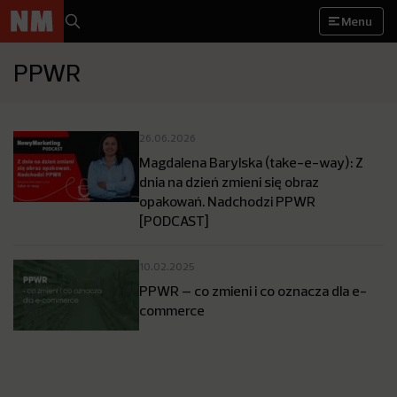
Menu
PPWR
26.06.2026
Magdalena Barylska (take-e-way): Z
dnia na dzień zmieni się obraz
opakowań. Nadchodzi PPWR
[PODCAST]
10.02.2025
PPWR – co zmieni i co oznacza dla e-
commerce