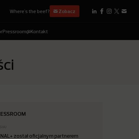
Where's the beef?
Zobacz
r
Pressroom
@Kontakt
ści
RESSROOM
SIAJ
NAL+ został oficjalnym partnerem