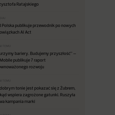
zysztofa Ratajskiego
SIAJ
B Polska publikuje przewodnik po nowych
owiązkach AI Act
NI TEMU
urzymy bariery. Budujemy przyszłość” –
Mobile publikuje 7 raport
ównoważonego rozwoju
NI TEMU
dobrym tonie jest pokazać się z Żubrem,
kąd wspiera zagrożone gatunki. Ruszyła
wa kampania marki