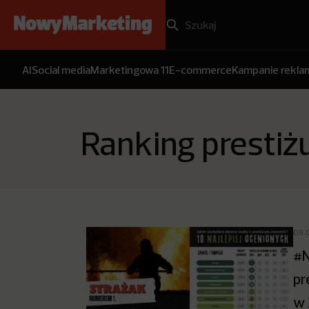
AI
Social media
Marketingowa 11
E-commerce
Kampanie rekl
Ranking prestiż
09.
#N
pr
w