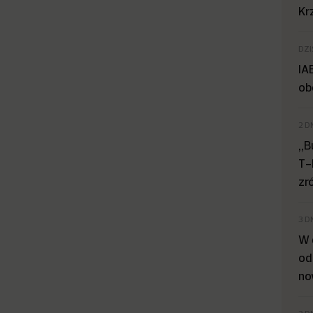
Kr
DZI
IA
ob
2 D
„B
T-
zr
3 D
W 
od
no