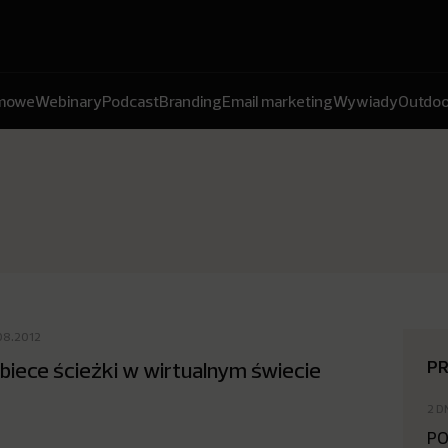
amowe
Webinary
Podcast
Branding
Email marketing
Wywiady
Outdoo
08.2012
P
biece ścieżki w wirtualnym świecie
2 D
PO