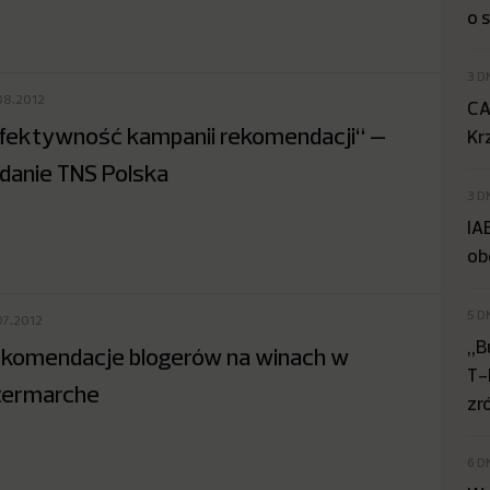
o 
3 D
08.2012
CA
fektywność kampanii rekomendacji“ –
Kr
danie TNS Polska
3 D
IA
ob
5 D
07.2012
„B
komendacje blogerów na winach w
T-
termarche
zr
6 D