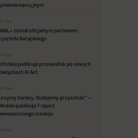
systemie kaucyjnym
NI TEMU
NAL+ został oficjalnym partnerem
zysztofa Ratajskiego
NI TEMU
B Polska publikuje przewodnik po nowych
owiązkach AI Act
NI TEMU
urzymy bariery. Budujemy przyszłość” –
Mobile publikuje 7 raport
ównoważonego rozwoju
NI TEMU