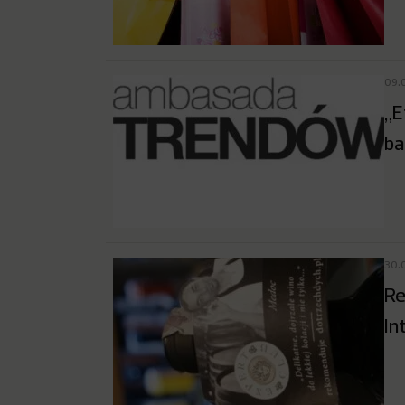
09.
„E
ba
30.
Re
In