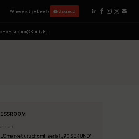
Where's the beef?
Zobacz
r
Pressroom
@Kontakt
RESSROOM
NI TEMU
LOmarket uruchomił serial „90 SEKUND”