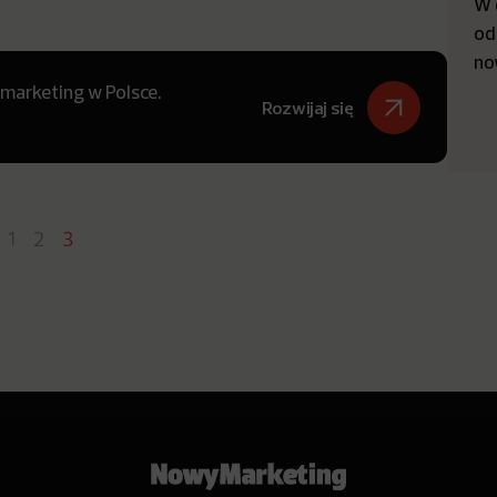
W 
od
no
 marketing w Polsce.
Rozwijaj się
1
2
3