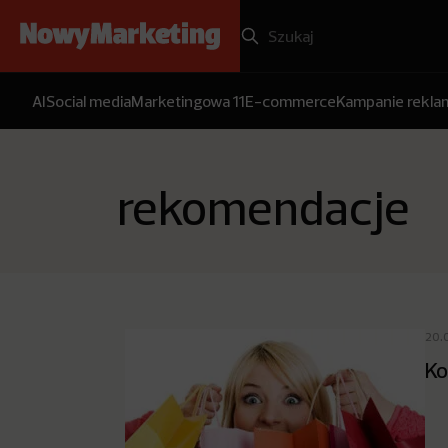
AI
Social media
Marketingowa 11
E-commerce
Kampanie rekl
rekomendacje
20.
Ko