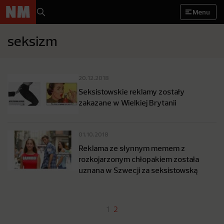
Menu
seksizm
20.12.2018
Seksistowskie reklamy zostały
zakazane w Wielkiej Brytanii
01.10.2018
Reklama ze słynnym memem z
rozkojarzonym chłopakiem została
uznana w Szwecji za seksistowską
1
2