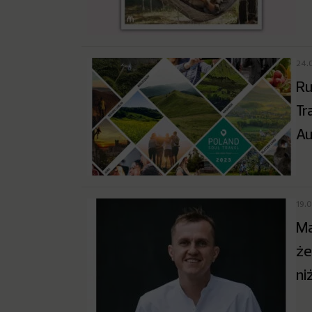
24.
Ru
Tr
Au
19.
Ma
że
ni