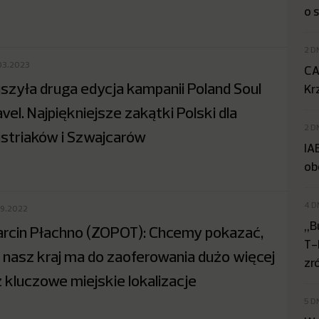
o 
2 D
03.2023
CA
szyła druga edycja kampanii Poland Soul
Kr
avel. Najpiękniejsze zakątki Polski dla
2 D
striaków i Szwajcarów
IA
ob
4 D
09.2022
„B
rcin Płachno (ZOPOT): Chcemy pokazać,
T-
 nasz kraj ma do zaoferowania dużo więcej
zr
ż kluczowe miejskie lokalizacje
5 D