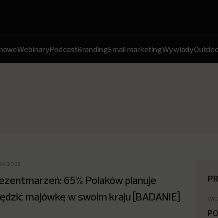
amowe
Webinary
Podcast
Branding
Email marketing
Wywiady
Outdoo
04.2025
P
ezentmarzeń: 65% Polaków planuje
ędzić majówkę w swoim kraju [BADANIE]
WC
PO