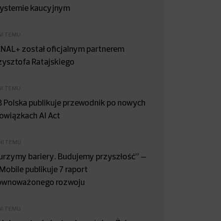
systemie kaucyjnym
NI TEMU
NAL+ został oficjalnym partnerem
zysztofa Ratajskiego
NI TEMU
B Polska publikuje przewodnik po nowych
owiązkach AI Act
NI TEMU
urzymy bariery. Budujemy przyszłość” –
Mobile publikuje 7 raport
ównoważonego rozwoju
NI TEMU