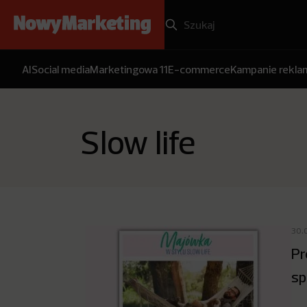
AI
Social media
Marketingowa 11
E-commerce
Kampanie rekl
Slow life
30.
Pr
sp