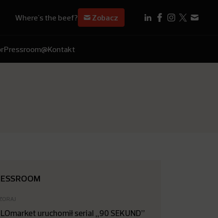
Where's the beef?
Zobacz
r
Pressroom
@Kontakt
RESSROOM
ZORAJ
LOmarket uruchomił serial „90 SEKUND”