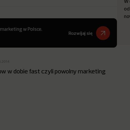
W 
od
no
 marketing w Polsce.
Rozwijaj się
1.2014
ow w dobie fast czyli powolny marketing