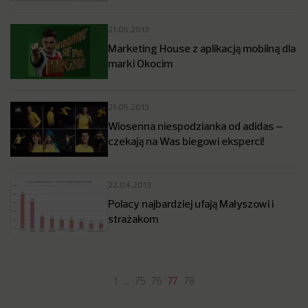
21.05.2013
Marketing House z aplikacją mobilną dla
marki Okocim
21.05.2013
Wiosenna niespodzianka od adidas –
czekają na Was biegowi eksperci!
22.04.2013
Polacy najbardziej ufają Małyszowi i
strażakom
1
…
75
76
77
78