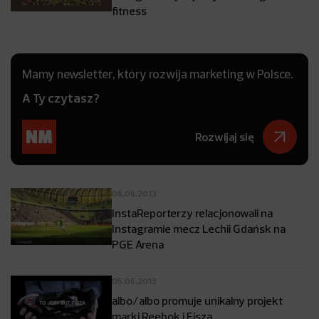
fitness
Mamy newsletter, który rozwija marketing w Polsce.
A Ty czytasz?
Rozwijaj się
06.06.2013
InstaReporterzy relacjonowali na
Instagramie mecz Lechii Gdańsk na
PGE Arena
05.06.2013
albo/albo promuje unikalny projekt
marki Reebok i Fisza