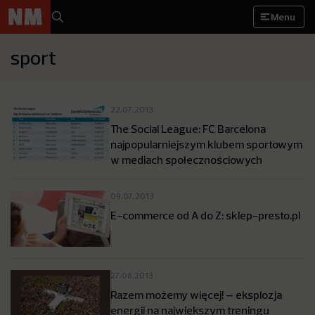
Menu
sport
22.07.2013
The Social League: FC Barcelona
najpopularniejszym klubem sportowym
w mediach społecznościowych
09.07.2013
E-commerce od A do Z: sklep-presto.pl
27.06.2013
Razem możemy więcej! – eksplozja
energii na największym treningu