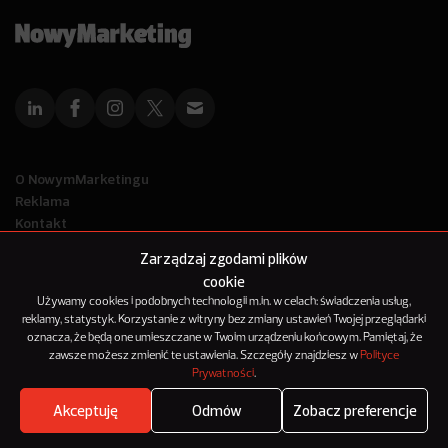
O NowymMarketingu
Reklama
Kontakt
Polityka Prywatności
Zarządzaj zgodami plików
Kanał RSS
cookie
Mapa artykułów
Używamy cookies i podobnych technologii m.in. w celach: świadczenia usług,
reklamy, statystyk. Korzystanie z witryny bez zmiany ustawień Twojej przeglądarki
oznacza, że będą one umieszczane w Twoim urządzeniu końcowym. Pamiętaj, że
© 2012-2025
zawsze możesz zmienić te ustawienia. Szczegóły znajdziesz w
Polityce
NowyMarketing jest marką 143Media Sp. z o.o.
Prywatności
.
Akceptuję
Odmów
Zobacz preferencje
Where's the beef?
Zobacz