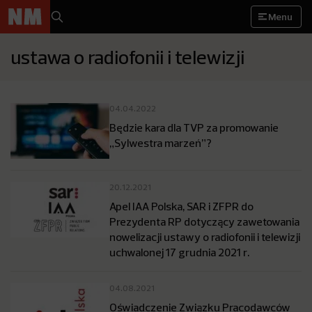
Menu
ustawa o radiofonii i telewizji
04.04.2022
Będzie kara dla TVP za promowanie
„Sylwestra marzeń”?
20.12.2021
Apel IAA Polska, SAR i ZFPR do
Prezydenta RP dotyczący zawetowania
nowelizacji ustawy o radiofonii i telewizji
uchwalonej 17 grudnia 2021 r.
04.08.2021
Oświadczenie Związku Pracodawców