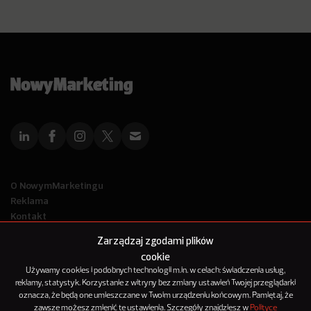
O NowymMarketingu
Reklama
Kontakt
Polityka Prywatności
Zarządzaj zgodami plików
Kanał RSS
cookie
Mapa artykułów
Używamy cookies i podobnych technologii m.in. w celach: świadczenia usług,
reklamy, statystyk. Korzystanie z witryny bez zmiany ustawień Twojej przeglądarki
oznacza, że będą one umieszczane w Twoim urządzeniu końcowym. Pamiętaj, że
© 2012-2025
zawsze możesz zmienić te ustawienia. Szczegóły znajdziesz w
Polityce