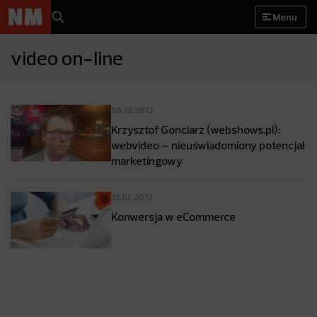
Menu
video on-line
06.12.2012
Krzysztof Gonciarz (webshows.pl):
webvideo – nieuświadomiony potencjał
marketingowy
31.07.2012
Konwersja w eCommerce