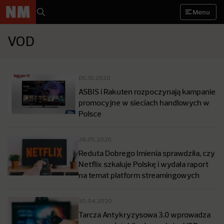
Menu
VOD
05.10.2020
ASBIS i Rakuten rozpoczynają kampanie
promocyjne w sieciach handlowych w
Polsce
28.05.2020
Reduta Dobrego Imienia sprawdziła, czy
Netflix szkaluje Polskę i wydała raport
na temat platform streamingowych
30.04.2020
Tarcza Antykryzysowa 3.0 wprowadza