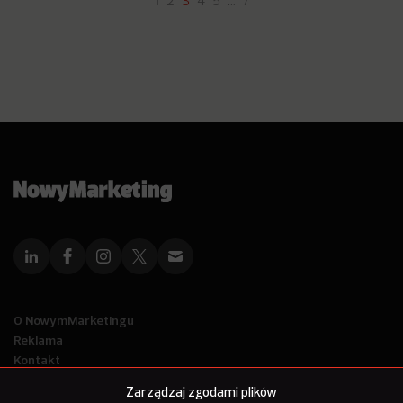
1
2
3
4
5
…
7
O NowymMarketingu
Reklama
Kontakt
Polityka Prywatności
Zarządzaj zgodami plików
Kanał RSS