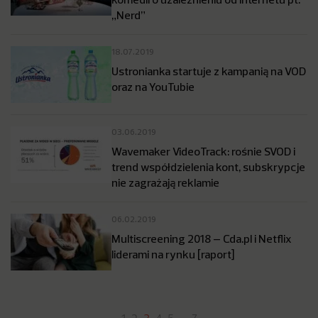
„Nerd”
18.07.2019
Ustronianka startuje z kampanią na VOD
oraz na YouTubie
03.06.2019
Wavemaker VideoTrack: rośnie SVOD i
trend współdzielenia kont, subskrypcje
nie zagrażają reklamie
06.02.2019
Multiscreening 2018 – Cda.pl i Netflix
liderami na rynku [raport]