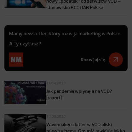
nowy „podatek” od serwisów VOD –
stanowisko BCC i IAB Polska
Mamy newsletter, który rozwija marketing w Polsce.
A Ty czytasz?
Rozwijaj się
22.04.2020
Jak pandemia wpłynęła na VOD?
[raport]
30.03.2020
Wavemaker: clutter w VOD bliski
telewizyjnemu, GroupM rewiduje lekko