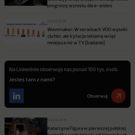
prognozę wzrostu dla e-wideo
09.09.2019
Wavemaker: W serwisach VOD wysoki
clutter, ale irytacja reklamą wciąż
mniejsza niż w TV [badanie]
Na LinkedInie obserwuje nas ponad 100 tys. osób.
Jesteś tam z nami?
Obserwuj
04.09.2019
Katarzyna Figura w pierwszej polskiej
komedii o uzależnieniu od internetu pt.