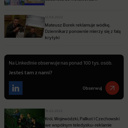
12.04.2022
Mateusz Borek reklamuje wódkę.
Dziennikarz ponownie mierzy się z falą
krytyki
Na LinkedInie obserwuje nas ponad 100 tys. osób.
Jesteś tam z nami?
Obserwuj
16.02.2022
Król, Wojewódzki, Palikot i Czechowski
we wspólnym teledysku-reklamie