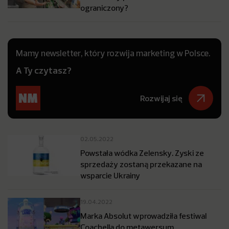
ograniczony?
Mamy newsletter, który rozwija marketing w Polsce.
A Ty czytasz?
Rozwijaj się
02.05.2022
Powstała wódka Zelensky. Zyski ze
sprzedaży zostaną przekazane na
wsparcie Ukrainy
19.04.2022
Marka Absolut wprowadziła festiwal
Coachella do metawersum