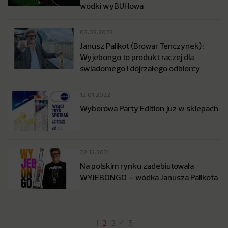
wódki wyBUHowa
02.02.2022
Janusz Palikot (Browar Tenczynek):
Wyjebongo to produkt raczej dla
świadomego i dojrzałego odbiorcy
12.01.2022
Wyborowa Party Edition już w sklepach
22.12.2021
Na polskim rynku zadebiutowała
WYJEBONGO – wódka Janusza Palikota
1
2
3
4
5