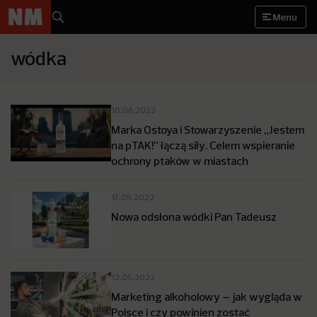
Menu
wódka
10.06.2022
Marka Ostoya i Stowarzyszenie „Jestem
na pTAK!” łączą siły. Celem wspieranie
ochrony ptaków w miastach
17.05.2022
Nowa odsłona wódki Pan Tadeusz
12.05.2022
Marketing alkoholowy – jak wygląda w
Polsce i czy powinien zostać